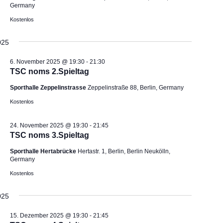
Germany
a
a
Kostenlos
l
l
t
t
025
u
u
n
n
6. November 2025 @ 19:30
-
21:30
g
g
TSC noms 2.Spieltag
e
A
Sporthalle Zeppelinstrasse
Zeppelinstraße 88, Berlin, Germany
n
n
Kostenlos
S
s
u
i
24. November 2025 @ 19:30
-
21:45
c
c
TSC noms 3.Spieltag
h
h
Sporthalle Hertabrücke
Hertastr. 1, Berlin, Berlin Neukölln,
e
t
Germany
u
e
Kostenlos
n
n
d
-
025
A
N
n
a
15. Dezember 2025 @ 19:30
-
21:45