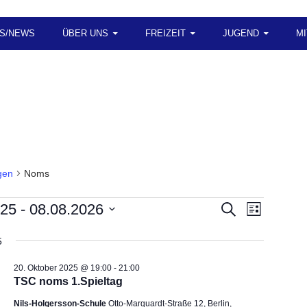
S/NEWS
ÜBER UNS
FREIZEIT
JUGEND
M
gen
Noms
altungen
V
V
025
 - 
08.08.2026
S
L
U
e
e
I
C
r
r
S
5
H
T
a
a
E
E
20. Oktober 2025 @ 19:00
-
21:00
n
n
TSC noms 1.Spieltag
s
s
t
t
Nils-Holgersson-Schule
Otto-Marquardt-Straße 12, Berlin,