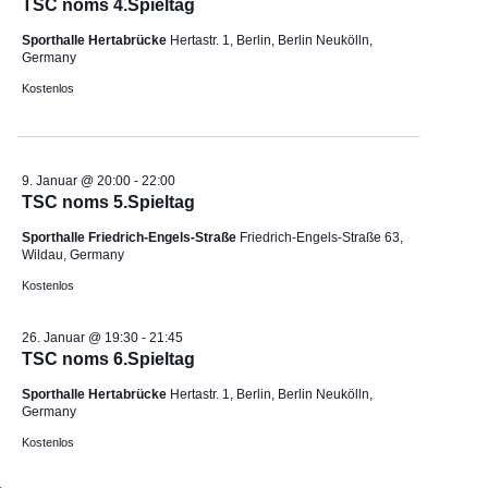
s
v
TSC noms 4.Spieltag
i
i
Sporthalle Hertabrücke
Hertastr. 1, Berlin, Berlin Neukölln,
c
g
Germany
h
a
Kostenlos
t
t
e
i
n
o
9. Januar @ 20:00
-
22:00
,
n
TSC noms 5.Spieltag
N
a
Sporthalle Friedrich-Engels-Straße
Friedrich-Engels-Straße 63,
Wildau, Germany
v
Kostenlos
i
g
26. Januar @ 19:30
-
21:45
a
TSC noms 6.Spieltag
t
i
Sporthalle Hertabrücke
Hertastr. 1, Berlin, Berlin Neukölln,
Germany
o
Kostenlos
n