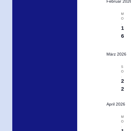
Februar 202
M
O
.
1
6
März 2026
S
O
.
2
2
April 2026
M
O
.
1