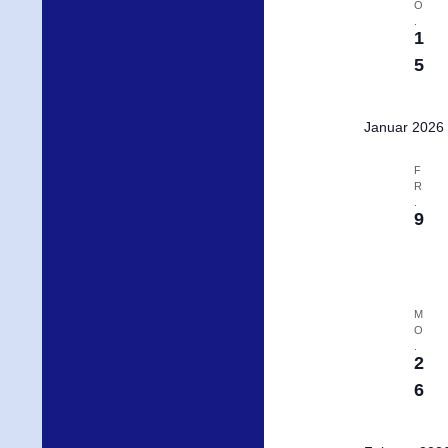
O
.
1
5
Januar 2026
F
R
.
9
M
O
.
2
6