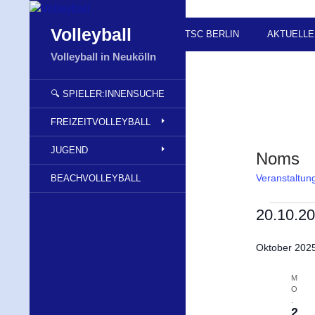
Zum
Inhalt
Suchen
Volleyball
TSC BERLIN
AKTUELLE
springen
Volleyball in Neukölln
🔍 SPIELER:INNENSUCHE
FREIZEITVOLLEYBALL
JUGEND
Noms
Veranstaltun
BEACHVOLLEYBALL
Veranst
20.10.2
D
Oktober 202
a
t
M
u
O
m
.
2