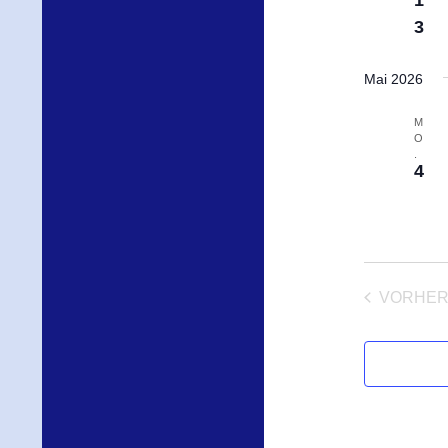
3
Mai 2026
M
O
.
4
VORHER
VE