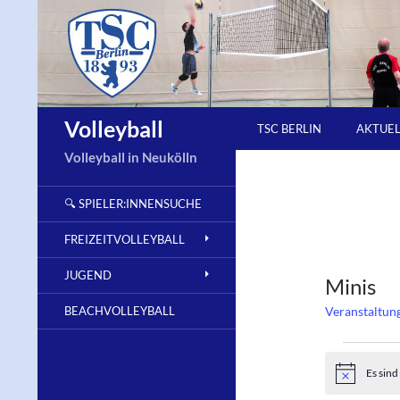
Zum
Inhalt
springen
Suchen
Volleyball
TSC BERLIN
AKTUE
Volleyball in Neukölln
🔍 SPIELER:INNENSUCHE
FREIZEITVOLLEYBALL
JUGEND
Minis
BEACHVOLLEYBALL
Veranstaltun
Veranst
Es sin
H
i