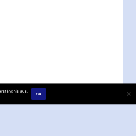
rständnis aus.
OK