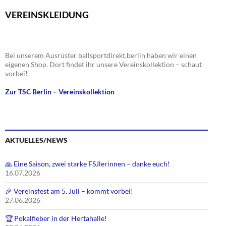
e
i
i
VEREINSKLEIDUNG
n
c
g
h
a
t
t
Bei unserem Ausrüster ballsportdirekt.berlin haben wir einen
e
i
eigenen Shop. Dort findet ihr unsere Vereinskollektion – schaut
n
o
vorbei!
,
n
Zur TSC Berlin – Vereinskollektion
N
a
v
i
AKTUELLES/NEWS
g
a
🙏 Eine Saison, zwei starke FSJlerinnen – danke euch!
t
16.07.2026
i
o
🎉 Vereinsfest am 5. Juli – kommt vorbei!
27.06.2026
n
🏆 Pokalfieber in der Hertahalle!