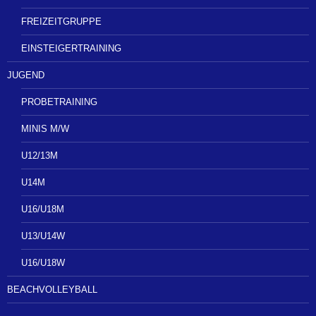
FREIZEITGRUPPE
EINSTEIGERTRAINING
JUGEND
PROBETRAINING
MINIS M/W
U12/13M
U14M
U16/U18M
U13/U14W
U16/U18W
BEACHVOLLEYBALL