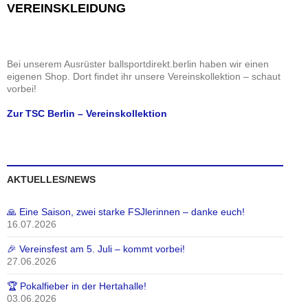
e
i
i
VEREINSKLEIDUNG
n
c
g
h
a
t
t
Bei unserem Ausrüster ballsportdirekt.berlin haben wir einen
e
i
eigenen Shop. Dort findet ihr unsere Vereinskollektion – schaut
n
o
vorbei!
,
n
Zur TSC Berlin – Vereinskollektion
N
a
v
i
AKTUELLES/NEWS
g
a
🙏 Eine Saison, zwei starke FSJlerinnen – danke euch!
t
16.07.2026
i
o
🎉 Vereinsfest am 5. Juli – kommt vorbei!
27.06.2026
n
🏆 Pokalfieber in der Hertahalle!
03.06.2026