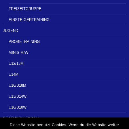
FREIZEITGRUPPE
EINSTEIGERTRAINING
JUGEND
PROBETRAINING
MINIS M/W
U12/13M
U14M
U16/U18M
U13/U14W
U16/U18W
BEACHVOLLEYBALL
Diese Website benutzt Cookies. Wenn du die Website weiter