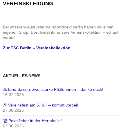
e
i
i
VEREINSKLEIDUNG
n
c
g
h
a
t
t
Bei unserem Ausrüster ballsportdirekt.berlin haben wir einen
e
i
eigenen Shop. Dort findet ihr unsere Vereinskollektion – schaut
n
o
vorbei!
,
n
Zur TSC Berlin – Vereinskollektion
N
a
v
i
AKTUELLES/NEWS
g
a
🙏 Eine Saison, zwei starke FSJlerinnen – danke euch!
t
16.07.2026
i
o
🎉 Vereinsfest am 5. Juli – kommt vorbei!
27.06.2026
n
🏆 Pokalfieber in der Hertahalle!
03.06.2026