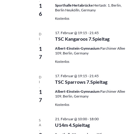
t
t
.
1
Sporthalle Hertabrücke
Hertastr. 1, Berlin,
e
i
Berlin Neukölln, Germany
n
6
o
Kostenlos
,
n
N
17. Februar @ 19:15
-
21:45
a
D
TSC Kangaroos 7.Spieltag
I
v
.
1
Albert-Einstein-Gymnasium
Parchimer Allee
i
109, Berlin, Germany
g
7
Kostenlos
a
t
17. Februar @ 19:15
-
21:45
i
D
TSC Sparrows 7.Spieltag
I
o
.
1
Albert-Einstein-Gymnasium
Parchimer Allee
n
109, Berlin, Germany
7
Kostenlos
21. Februar @ 10:00
-
18:00
S
U14m 4.Spieltag
A
.