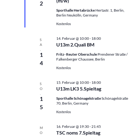
(m/w)
v
2
n
n
n
o
Sporthalle Hertabrücke
Hertastr. 1, Berlin,
g
g
r
.
Berlin Neukölln, Germany
g
e
A
e
Kostenlos
n
n
h
o
S
s
b
14. Februar @ 10:00
-
18:00
u
S
i
e
U13m 2.Quali BM
A
n
c
c
.
1
Fritz- Reuter Oberschule
Prendener Straße /
h
h
Falkenberger Chaussee, Berlin
e
4
t
Kostenlos
u
e
n
n
15. Februar @ 10:00
-
18:00
d
S
-
U13m LK3 5.Spieltag
O
A
N
.
1
Sporthalle Schönagelstraße
Schönagelstraße
n
a
70, Berlin, Germany
s
5
v
Kostenlos
i
i
c
g
16. Februar @ 19:30
-
21:45
h
M
a
TSC noms 7.Spieltag
O