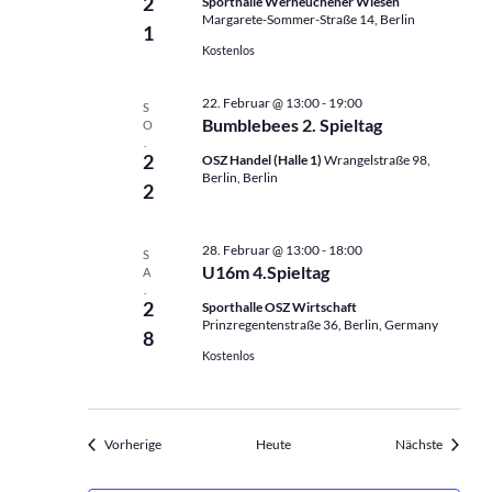
2
Sporthalle Werneuchener Wiesen
Margarete-Sommer-Straße 14, Berlin
1
Kostenlos
22. Februar @ 13:00
-
19:00
S
Bumblebees 2. Spieltag
O
.
2
OSZ Handel (Halle 1)
Wrangelstraße 98,
Berlin, Berlin
2
28. Februar @ 13:00
-
18:00
S
U16m 4.Spieltag
A
.
2
Sporthalle OSZ Wirtschaft
Prinzregentenstraße 36, Berlin, Germany
8
Kostenlos
Veranstaltungen
Veranst
Vorherige
Heute
Nächste