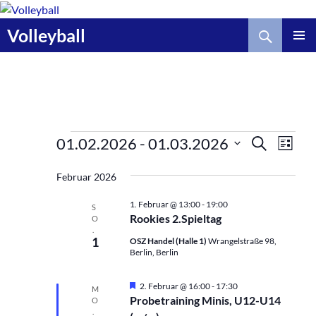
Zum
Inhalt
Suchen
Volleyball
springen
V
Veranstaltungen
V
01.02.2026
 - 
01.03.2026
S
L
e
U
e
D
I
C
r
r
S
Februar 2026
a
H
a
T
a
E
t
E
1. Februar @ 13:00
-
19:00
n
n
S
u
Rookies 2.Spieltag
O
s
s
m
.
t
t
1
OSZ Handel (Halle 1)
Wrangelstraße 98,
w
Berlin, Berlin
a
a
ä
l
l
h
H
2. Februar @ 16:00
-
17:30
t
M
t
l
e
Probetraining Minis, U12-U14
O
u
u
r
.
e