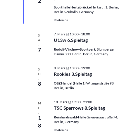
2
n
n
o
n
Sporthalle Hertabrücke
Hertastr. 1, Berlin,
r
g
g
Berlin Neukölln, Germany
g
.
e
A
e
Kostenlos
h
n
n
o
S
s
b
7. März @ 10:00
-
18:00
S
e
u
i
U13w 6.Spieltag
A
n
.
c
c
7
Rudolf-Virchow-Sportpark
Blumberger
h
h
Damm 300, Berlin, Berlin, Germany
e
t
u
e
8. März @ 13:00
-
19:00
S
n
Rookies 3.Spieltag
n
O
.
d
-
8
OSZ Handel (Halle 1)
Wrangelstraße 98,
A
N
Berlin, Berlin
n
a
s
v
18. März @ 19:00
-
21:00
M
TSC Sparrows 8.Spieltag
I
i
i
.
c
g
1
Reinhardswald-Halle
Gneisenaustraße 74,
Berlin, Germany
h
a
8
Kostenlos