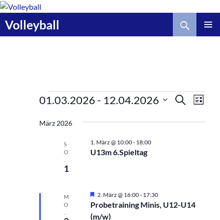
Zum
Inhalt
Suchen
Volleyball
springen
V
Veranstaltungen
V
01.03.2026
 - 
12.04.2026
S
L
e
U
e
D
I
C
r
r
S
März 2026
a
H
a
T
a
E
t
E
1. März @ 10:00
-
18:00
n
n
S
u
U13m 6.Spieltag
O
s
s
m
.
t
t
1
w
a
a
ä
l
l
H
h
2. März @ 16:00
-
17:30
M
t
t
e
Probetraining Minis, U12-U14
O
l
r
.
u
u
(m/w)
v
e