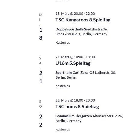
t
t
e
i
n
o
18. März @ 20:00
-
22:00
M
TSC Kangaroos 8.Spieltag
I
,
n
.
N
1
Doppelsporthalle Sredzkistraße
Sredzkistraße 8, Berlin, Germany
a
8
v
Kostenlos
i
g
21. März @ 10:00
-
18:00
S
U16m 5.Spieltag
A
a
.
t
2
Sporthalle Carl-Zeiss-OS
Lutherstr. 30,
Berlin, Berlin
i
1
o
Kostenlos
n
22. März @ 18:00
-
20:00
S
TSC noms 8.Spieltag
O
.
2
Gymnasium Tiergarten
Altonaer Straße 26,
Berlin, Germany
2
Kostenlos