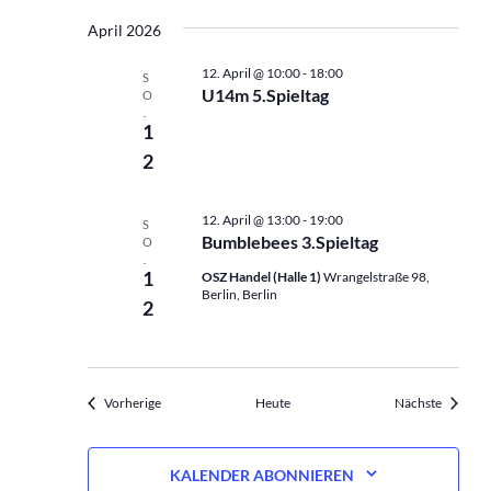
April 2026
12. April @ 10:00
-
18:00
S
U14m 5.Spieltag
O
.
1
2
12. April @ 13:00
-
19:00
S
Bumblebees 3.Spieltag
O
.
1
OSZ Handel (Halle 1)
Wrangelstraße 98,
Berlin, Berlin
2
Veranstaltungen
Veranst
Vorherige
Heute
Nächste
KALENDER ABONNIEREN