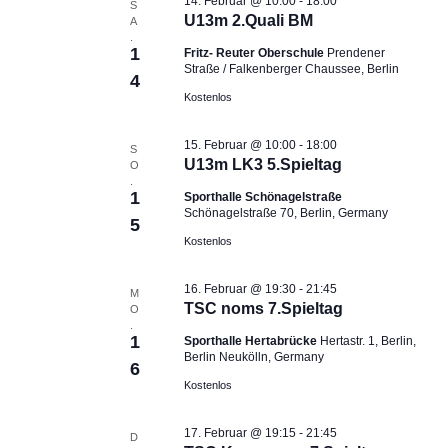
14. Februar @ 10:00
-
18:00
S
e
e
i
U13m 2.Quali BM
A
n
.
n
o
1
Fritz- Reuter Oberschule
Prendener
,
n
Straße / Falkenberger Chaussee, Berlin
4
N
Kostenlos
a
v
15. Februar @ 10:00
-
18:00
S
i
U13m LK3 5.Spieltag
O
.
g
1
Sporthalle Schönagelstraße
a
Schönagelstraße 70, Berlin, Germany
5
t
Kostenlos
i
o
16. Februar @ 19:30
-
21:45
M
n
TSC noms 7.Spieltag
O
.
1
Sporthalle Hertabrücke
Hertastr. 1, Berlin,
Berlin Neukölln, Germany
6
Kostenlos
17. Februar @ 19:15
-
21:45
D