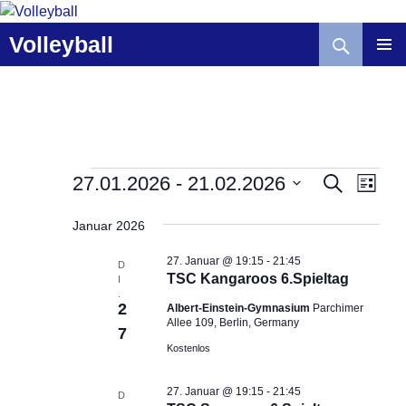
Zum
Inhalt
Suchen
Volleyball
springen
V
Veranstaltungen
V
27.01.2026
 - 
21.02.2026
S
L
U
e
e
I
D
C
r
r
S
Januar 2026
a
H
T
a
a
E
t
E
27. Januar @ 19:15
-
21:45
n
n
D
u
TSC Kangaroos 6.Spieltag
I
s
s
m
.
t
2
t
Albert-Einstein-Gymnasium
Parchimer
w
Allee 109, Berlin, Germany
a
a
7
ä
Kostenlos
l
l
h
t
t
l
27. Januar @ 19:15
-
21:45
u
u
D
e