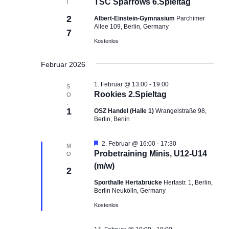
TSC Sparrows 6.Spieltag
I
n
n
n
.
g
2
g
Albert-Einstein-Gymnasium
Parchimer
.
Allee 109, Berlin, Germany
e
A
7
Kostenlos
n
n
S
s
Februar 2026
u
i
c
c
1. Februar @ 13:00
-
19:00
S
h
h
Rookies 2.Spieltag
O
e
.
t
1
OSZ Handel (Halle 1)
Wrangelstraße 98,
u
e
Berlin, Berlin
n
n
d
-
H
2. Februar @ 16:00
-
17:30
M
e
A
N
Probetraining Minis, U12-U14
O
r
.
n
a
(m/w)
v
2
o
s
v
Sporthalle Hertabrücke
Hertastr. 1, Berlin,
r
i
i
Berlin Neukölln, Germany
g
e
c
g
Kostenlos
h
h
a
o
b
t
t