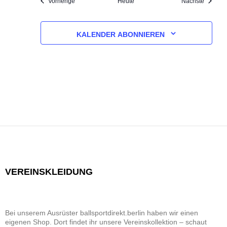
Veranstaltungen
Veranst
Vorherige
Heute
Nächste
KALENDER ABONNIEREN
VEREINSKLEIDUNG
Bei unserem Ausrüster ballsportdirekt.berlin haben wir einen
eigenen Shop. Dort findet ihr unsere Vereinskollektion – schaut