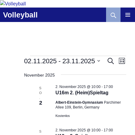
Zum
Inhalt
Suchen
Volleyball
springen
V
Veranstaltungen
V
02.11.2025
 - 
23.11.2025
S
L
U
e
e
I
D
C
r
r
S
November 2025
a
H
T
a
a
E
t
E
2. November 2025 @ 10:00
-
17:00
n
n
S
u
U16m 2. (Heim)Spieltag
O
s
s
m
.
t
2
t
Albert-Einstein-Gymnasium
Parchimer
w
Allee 109, Berlin, Germany
a
a
ä
Kostenlos
l
l
h
t
t
l
2. November 2025 @ 10:00
-
17:00
u
u
S
e