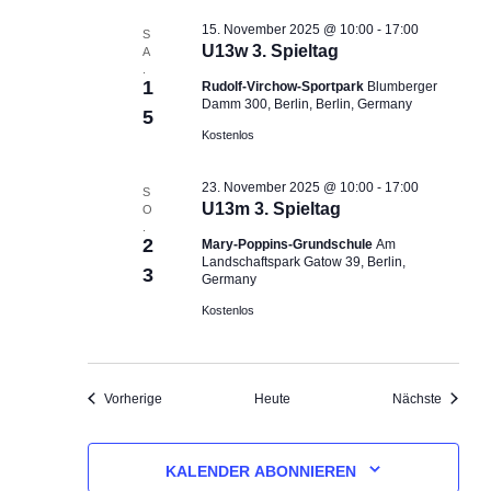
15. November 2025 @ 10:00
-
17:00
S
U13w 3. Spieltag
A
.
1
Rudolf-Virchow-Sportpark
Blumberger
Damm 300, Berlin, Berlin, Germany
5
Kostenlos
23. November 2025 @ 10:00
-
17:00
S
U13m 3. Spieltag
O
.
2
Mary-Poppins-Grundschule
Am
Landschaftspark Gatow 39, Berlin,
3
Germany
Kostenlos
Veranstaltungen
Veranst
Vorherige
Heute
Nächste
KALENDER ABONNIEREN