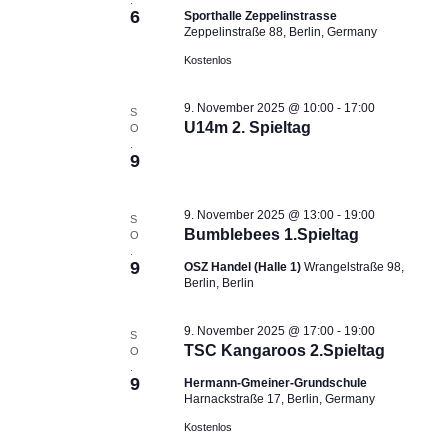
6
Sporthalle Zeppelinstrasse
e
i
Zeppelinstraße 88, Berlin, Germany
n
o
Kostenlos
,
n
N
9. November 2025 @ 10:00
-
17:00
S
a
U14m 2. Spieltag
O
v
.
9
i
g
a
9. November 2025 @ 13:00
-
19:00
S
Bumblebees 1.Spieltag
t
O
.
i
9
OSZ Handel (Halle 1)
Wrangelstraße 98,
o
Berlin, Berlin
n
9. November 2025 @ 17:00
-
19:00
S
TSC Kangaroos 2.Spieltag
O
.
9
Hermann-Gmeiner-Grundschule
Harnackstraße 17, Berlin, Germany
Kostenlos