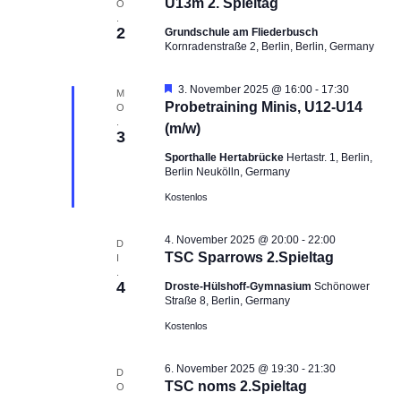
U13m 2. Spieltag
O
n
n
n
.
g
2
g
Grundschule am Fliederbusch
.
Kornradenstraße 2, Berlin, Berlin, Germany
e
A
n
n
H
3. November 2025 @ 16:00
-
17:30
M
S
s
e
Probetraining Minis, U12-U14
O
u
i
r
.
(m/w)
v
3
c
c
o
Sporthalle Hertabrücke
Hertastr. 1, Berlin,
h
h
r
Berlin Neukölln, Germany
g
e
t
e
Kostenlos
u
e
h
o
n
n
b
4. November 2025 @ 20:00
-
22:00
D
d
-
e
TSC Sparrows 2.Spieltag
I
n
A
N
.
4
Droste-Hülshoff-Gymnasium
Schönower
n
a
Straße 8, Berlin, Germany
s
v
Kostenlos
i
i
c
g
6. November 2025 @ 19:30
-
21:30
D
h
a
TSC noms 2.Spieltag
O
t
t
.