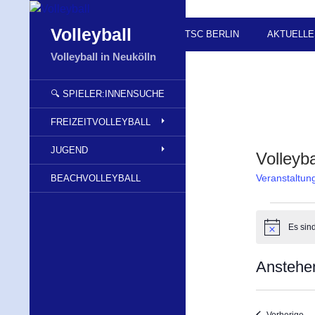
Zum
Inhalt
Suchen
Volleyball
TSC BERLIN
AKTUELLE
springen
Volleyball in Neukölln
🔍 SPIELER:INNENSUCHE
FREIZEITVOLLEYBALL
JUGEND
Volleyba
Veranstaltun
BEACHVOLLEYBALL
Veranst
Es sin
H
i
n
Anstehe
w
e
D
i
s
a
Ve
Vorherige