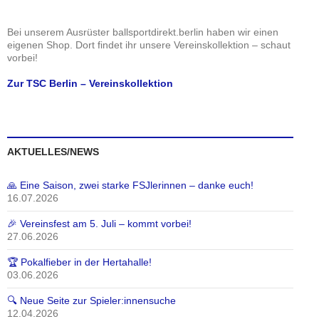
A
N
n
a
Bei unserem Ausrüster ballsportdirekt.berlin haben wir einen
s
v
eigenen Shop. Dort findet ihr unsere Vereinskollektion – schaut
vorbei!
i
i
c
g
Zur TSC Berlin – Vereinskollektion
h
a
t
t
e
i
n
o
AKTUELLES/NEWS
,
n
N
🙏 Eine Saison, zwei starke FSJlerinnen – danke euch!
a
16.07.2026
v
🎉 Vereinsfest am 5. Juli – kommt vorbei!
i
27.06.2026
g
🏆 Pokalfieber in der Hertahalle!
a
03.06.2026
t
i
🔍 Neue Seite zur Spieler:innensuche
12.04.2026