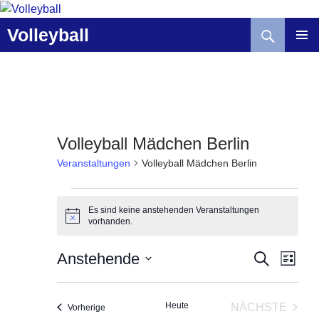
Zum
Inhalt
Suchen
Volleyball
springen
Volleyball Mädchen Berlin
Veranstaltungen
Volleyball Mädchen Berlin
Veranstaltungen
Es sind keine anstehenden Veranstaltungen
H
vorhanden.
i
n
V
V
w
Anstehende
S
L
e
U
e
e
I
D
i
C
r
r
S
s
a
H
T
a
a
Heute
NÄCHSTE
Veranstaltungen
E
Vorherige
t
E