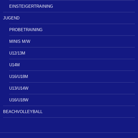
EINSTEIGERTRAINING
JUGEND
PROBETRAINING
MINIS M/W
U12/13M
U14M
U16/U18M
U13/U14W
U16/U18W
BEACHVOLLEYBALL