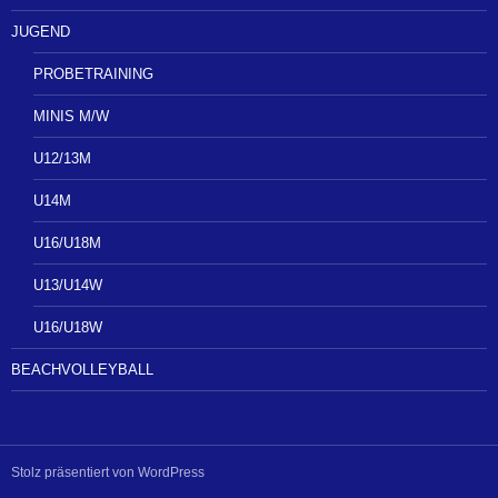
JUGEND
PROBETRAINING
MINIS M/W
U12/13M
U14M
U16/U18M
U13/U14W
U16/U18W
BEACHVOLLEYBALL
Stolz präsentiert von WordPress