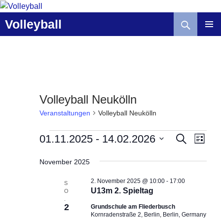
Zum
Inhalt
Suchen
Volleyball
springen
Volleyball Neukölln
Veranstaltungen
Volleyball Neukölln
Veranstaltungen
V
V
01.11.2025
 - 
14.02.2026
S
L
U
e
e
I
D
C
r
r
S
November 2025
a
H
T
a
a
E
t
E
2. November 2025 @ 10:00
-
17:00
n
n
S
u
U13m 2. Spieltag
O
s
s
m
.
t
2
t
Grundschule am Fliederbusch
w
Kornradenstraße 2, Berlin, Berlin, Germany
a
a