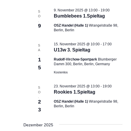
ä
l
l
h
9. November 2025 @ 13:00
-
19:00
S
t
t
l
Bumblebees 1.Spieltag
O
u
u
.
e
9
OSZ Handel (Halle 1)
Wrangelstraße 98,
n
n
n
Berlin, Berlin
g
g
.
e
A
15. November 2025 @ 10:00
-
17:00
S
n
n
U13w 3. Spieltag
A
S
s
.
1
Rudolf-Virchow-Sportpark
Blumberger
u
i
Damm 300, Berlin, Berlin, Germany
5
c
c
Kostenlos
h
h
e
t
23. November 2025 @ 13:00
-
19:00
S
u
e
Rookies 1.Spieltag
O
n
n
.
2
OSZ Handel (Halle 1)
Wrangelstraße 98,
d
-
Berlin, Berlin
3
A
N
n
a
s
v
Dezember 2025