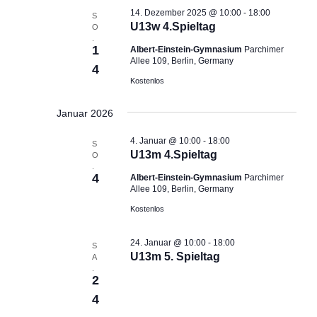
i
i
14. Dezember 2025 @ 10:00
-
18:00
S
c
g
U13w 4.Spieltag
O
h
a
.
1
Albert-Einstein-Gymnasium
Parchimer
t
t
Allee 109, Berlin, Germany
4
e
i
Kostenlos
n
o
,
n
Januar 2026
N
a
4. Januar @ 10:00
-
18:00
S
v
U13m 4.Spieltag
O
.
i
4
Albert-Einstein-Gymnasium
Parchimer
g
Allee 109, Berlin, Germany
a
Kostenlos
t
i
24. Januar @ 10:00
-
18:00
S
o
U13m 5. Spieltag
A
.
n
2
4