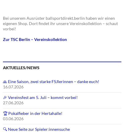
d
-
A
N
n
a
Bei unserem Ausrüster ballsportdirekt.berlin haben wir einen
s
v
eigenen Shop. Dort findet ihr unsere Vereinskollektion – schaut
vorbei!
i
i
c
g
Zur TSC Berlin – Vereinskollektion
h
a
t
t
e
i
n
o
AKTUELLES/NEWS
,
n
N
🙏 Eine Saison, zwei starke FSJlerinnen – danke euch!
a
16.07.2026
v
🎉 Vereinsfest am 5. Juli – kommt vorbei!
i
27.06.2026
g
🏆 Pokalfieber in der Hertahalle!
a
03.06.2026
t
i
🔍 Neue Seite zur Spieler:innensuche