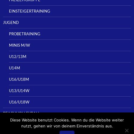
EINSTEIGERTRAINING
JUGEND
PROBETRAINING
MINIS M/W
U12/13M
U14M
U16/U18M
U13/U14W
U16/U18W
BEACHVOLLEYBALL
Diese Website benutzt Cookies. Wenn du die Website weiter
nutzt, gehen wir von deinem Einverständnis aus.