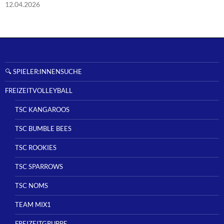
12.04.2026
o
n
🔍 SPIELER:INNENSUCHE
FREIZEITVOLLEYBALL
TSC KANGAROOS
TSC BUMBLE BEES
TSC ROOKIES
TSC SPARROWS
TSC NOMS
TEAM MIX1
FREIZEITGRUPPE