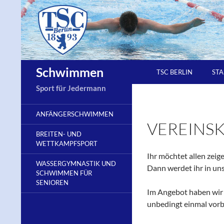
Zum
Inhalt
springen
Suchen
Schwimmen
TSC BERLIN
STA
Sport für Jedermann
ANFÄNGERSCHWIMMEN
VEREINS
BREITEN- UND
WETTKAMPFSPORT
Ihr möchtet allen zei
WASSERGYMNASTIK UND
Dann werdet ihr in u
SCHWIMMEN FÜR
SENIOREN
Im Angebot haben wir z
unbedingt einmal vorb