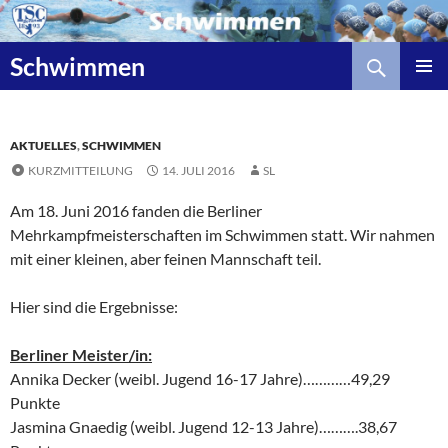
Zum
Inhalt
Suchen
springen
Schwimmen
AKTUELLES
,
SCHWIMMEN
KURZMITTEILUNG
14. JULI 2016
SL
Am 18. Juni 2016 fanden die Berliner
Mehrkampfmeisterschaften im Schwimmen statt. Wir nahmen
mit einer kleinen, aber feinen Mannschaft teil.
Hier sind die Ergebnisse:
Berliner Meister/in:
Annika Decker (weibl. Jugend 16-17 Jahre)…………49,29
Punkte
Jasmina Gnaedig (weibl. Jugend 12-13 Jahre)……….38,67