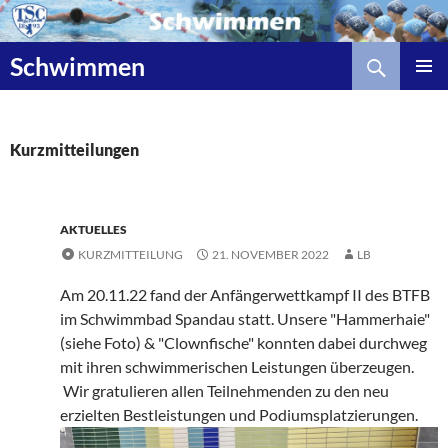
Zum
Inhalt
Suchen
springen
Schwimmen
Kurzmitteilungen
AKTUELLES
KURZMITTEILUNG
21. NOVEMBER 2022
LB
Am 20.11.22 fand der Anfängerwettkampf II des BTFB
im Schwimmbad Spandau statt. Unsere "Hammerhaie"
(siehe Foto) & "Clownfische" konnten dabei durchweg
mit ihren schwimmerischen Leistungen überzeugen.
Wir gratulieren allen Teilnehmenden zu den neu
erzielten Bestleistungen und Podiumsplatzierungen.