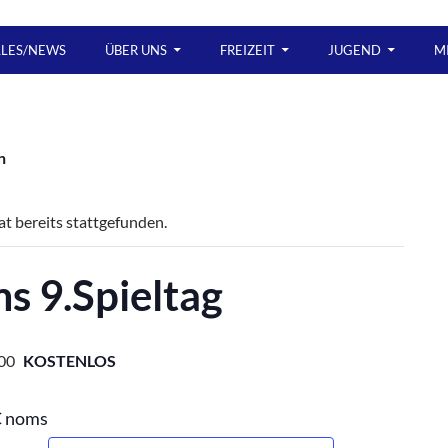
LLES/NEWS
ÜBER UNS
FREIZEIT
JUGEND
M
n
t bereits stattgefunden.
s 9.Spieltag
00
KOSTENLOS
C noms