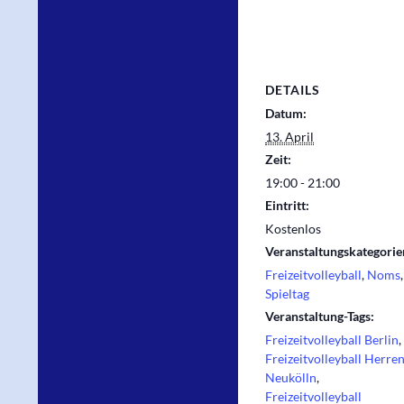
DETAILS
Datum:
13. April
Zeit:
19:00 - 21:00
Eintritt:
Kostenlos
Veranstaltungskategorie
Freizeitvolleyball
,
Noms
,
Spieltag
Veranstaltung-Tags:
Freizeitvolleyball Berlin
,
Freizeitvolleyball Herre
Neukölln
,
Freizeitvolleyball