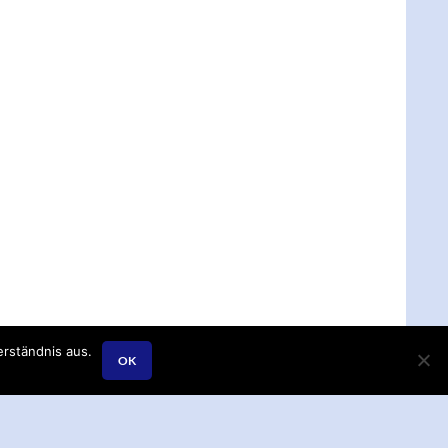
rständnis aus.
OK