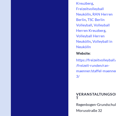
Kreuzberg
,
Freizeitvolleyball
Neukölln
,
RAN Herren
Berlin
,
TSC Berlin
Volleyball
,
Volleyball
Herren Kreuzberg
,
Volleyball Herren
Neukölln
,
Volleyball in
Neukölln
Website:
https://freizeitvolleyball
/freizeit-runden/ran-
maenner/staffel-maenne
3/
VERANSTALTUNGSO
T
Regenbogen-Grundschul
Morusstraße 32