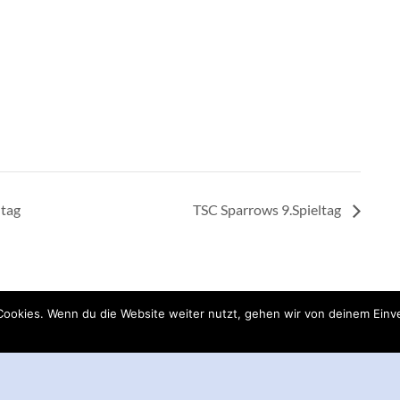
ltag
TSC Sparrows 9.Spieltag
ookies. Wenn du die Website weiter nutzt, gehen wir von deinem Einve