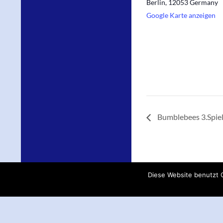
Berlin
,
12053
Germany
Google Karte anzeigen
Bumblebees 3.Spie
Diese Website benutzt C