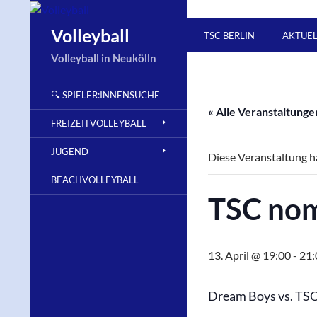
Zum
Inhalt
Suchen
Volleyball
TSC BERLIN
AKTUE
springen
Volleyball in Neukölln
🔍 SPIELER:INNENSUCHE
« Alle Veranstaltunge
FREIZEITVOLLEYBALL
JUGEND
Diese Veranstaltung ha
BEACHVOLLEYBALL
TSC nom
13. April @ 19:00
-
21:
Dream Boys vs. TS