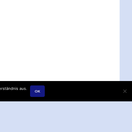
rständnis aus.
OK