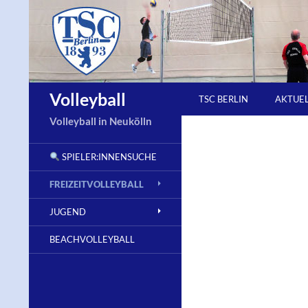
Zum
Inhalt
springen
Suchen
Volleyball
TSC BERLIN
AKTUE
Volleyball in Neukölln
SPIELER:INNENSUCHE
FREIZEITVOLLEYBALL
JUGEND
BEACHVOLLEYBALL