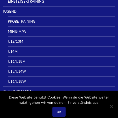
EINSTEIGERTRAINING
JUGEND
PROBETRAINING
MINIS M/W
U12/13M
U14M
U16/U18M
U13/U14W
U16/U18W
BEACHVOLLEYBALL
Diese Website benutzt Cookies. Wenn du die Website weiter
nutzt, gehen wir von deinem Einverständnis aus.
OK
Stolz präsentiert von WordPress