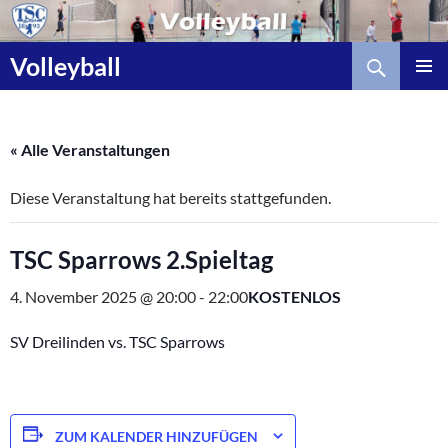
Zum
Inhalt
Suchen
springen
Volleyball
« Alle Veranstaltungen
Diese Veranstaltung hat bereits stattgefunden.
TSC Sparrows 2.Spieltag
4. November 2025 @ 20:00
-
22:00
KOSTENLOS
SV Dreilinden vs. TSC Sparrows
ZUM KALENDER HINZUFÜGEN