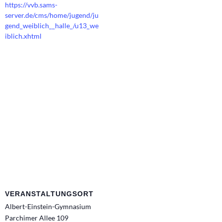
https://vvb.sams-
server.de/cms/home/jugend/ju
gend_weiblich__halle_/u13_we
iblich.xhtml
VERANSTALTUNGSORT
Albert-Einstein-Gymnasium
Parchimer Allee 109