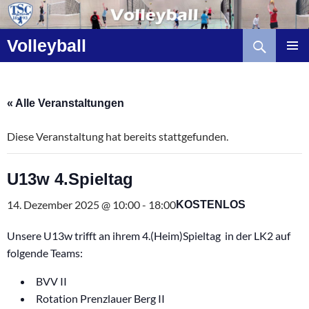
Zum
Inhalt
Suchen
springen
Volleyball
« Alle Veranstaltungen
Diese Veranstaltung hat bereits stattgefunden.
U13w 4.Spieltag
14. Dezember 2025 @ 10:00
-
18:00
KOSTENLOS
Unsere U13w trifft an ihrem 4.(Heim)Spieltag in der LK2 auf
folgende Teams:
BVV II
Rotation Prenzlauer Berg II