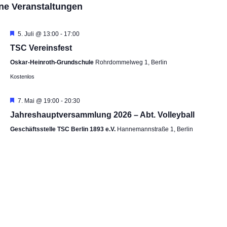
ne Veranstaltungen
s
s
t
t
a
a
H
5. Juli @ 13:00
-
17:00
e
l
l
TSC Vereinsfest
r
t
t
v
Oskar-Heinroth-Grundschule
Rohrdommelweg 1, Berlin
o
u
u
r
Kostenlos
n
n
g
e
g
g
h
H
7. Mai @ 19:00
-
20:30
e
A
o
e
Jahreshauptversammlung 2026 – Abt. Volleyball
b
n
n
r
e
v
S
s
Geschäftsstelle TSC Berlin 1893 e.V.
Hannemannstraße 1, Berlin
n
o
u
i
r
g
c
c
e
h
h
h
o
e
t
b
u
e
e
n
n
n
d
-