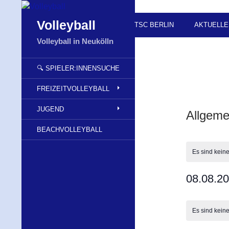
Zum
Inhalt
Suchen
Volleyball
TSC BERLIN
AKTUELLE
springen
Volleyball in Neukölln
🔍 SPIELER:INNENSUCHE
FREIZEITVOLLEYBALL
JUGEND
Allgeme
BEACHVOLLEYBALL
Es sind kein
08.08.2
D
K
a
a
Es sind kein
t
l