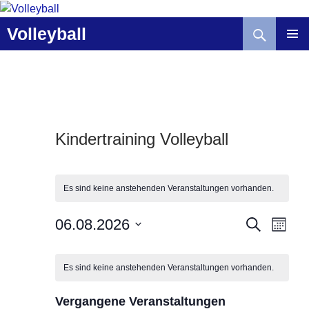
Zum
Inhalt
Suchen
Volleyball
springen
Kindertraining Volleyball
Es sind keine anstehenden Veranstaltungen vorhanden.
V
V
06.08.2026
S
M
U
e
e
O
D
C
K
r
r
N
a
H
A
a
Es sind keine anstehenden Veranstaltungen vorhanden.
a
a
E
t
T
l
n
n
u
e
Vergangene Veranstaltungen
s
s