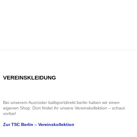
n
n
a
g
g
e
s
v
h
e
i
i
o
n
b
c
g
e
h
a
n
t
t
e
i
n
o
,
n
N
a
VEREINSKLEIDUNG
v
i
g
a
Bei unserem Ausrüster ballsportdirekt.berlin haben wir einen
eigenen Shop. Dort findet ihr unsere Vereinskollektion – schaut
t
vorbei!
i
o
Zur TSC Berlin – Vereinskollektion
n