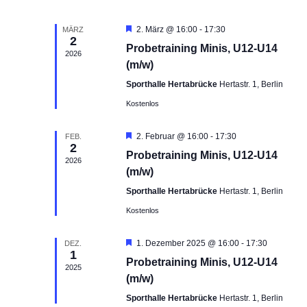
m
n
t
t
w
d
a
a
H
2. März @ 16:00
-
17:30
MÄRZ
ä
2
e
e
l
l
Probetraining Minis, U12-U14
h
r
2026
r
t
t
v
(m/w)
l
v
o
u
u
e
r
Sporthalle Hertabrücke
Hertastr. 1, Berlin
o
n
n
g
n
Kostenlos
n
e
g
g
.
h
V
e
A
o
H
2. Februar @ 16:00
-
17:30
FEB.
e
b
n
n
2
e
e
Probetraining Minis, U12-U14
r
S
s
r
n
2026
v
(m/w)
a
u
i
o
n
c
c
r
Sporthalle Hertabrücke
Hertastr. 1, Berlin
g
s
h
h
Kostenlos
e
t
e
t
h
o
a
u
e
H
1. Dezember 2025 @ 16:00
-
17:30
DEZ.
b
1
l
e
n
n
e
Probetraining Minis, U12-U14
r
n
2025
t
d
-
v
(m/w)
u
o
A
N
r
Sporthalle Hertabrücke
Hertastr. 1, Berlin