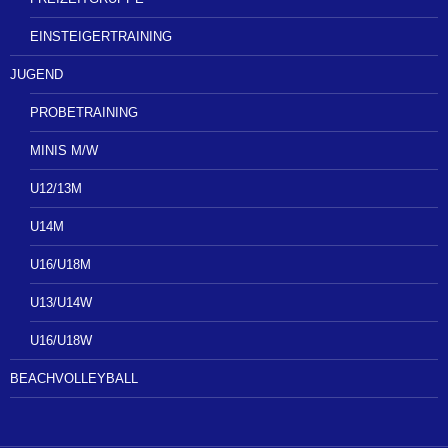
EINSTEIGERTRAINING
JUGEND
PROBETRAINING
MINIS M/W
U12/13M
U14M
U16/U18M
U13/U14W
U16/U18W
BEACHVOLLEYBALL