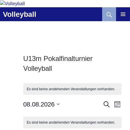
Zum
Inhalt
Suchen
Volleyball
springen
U13m Pokalfinalturnier
Volleyball
Es sind keine anstehenden Veranstaltungen vorhanden.
V
V
08.08.2026
S
M
U
e
e
O
D
C
K
r
r
N
a
H
A
a
Es sind keine anstehenden Veranstaltungen vorhanden.
a
a
E
t
T