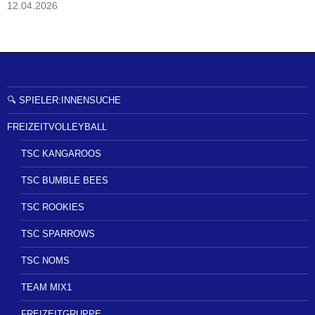
12.04.2026
n
🔍 SPIELER:INNENSUCHE
FREIZEITVOLLEYBALL
TSC KANGAROOS
TSC BUMBLE BEES
TSC ROOKIES
TSC SPARROWS
TSC NOMS
TEAM MIX1
FREIZEITGRUPPE