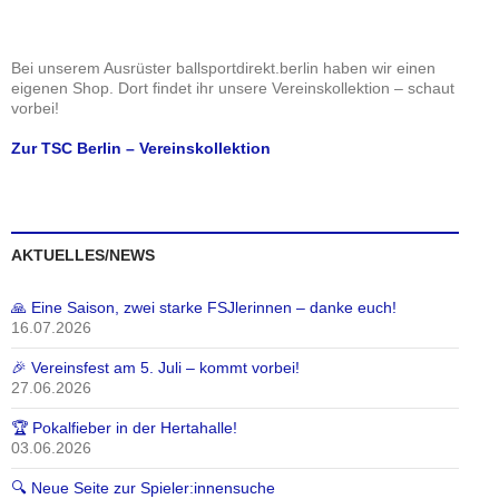
u
A
N
n
n
a
g
s
v
Bei unserem Ausrüster ballsportdirekt.berlin haben wir einen
e
eigenen Shop. Dort findet ihr unsere Vereinskollektion – schaut
i
i
vorbei!
n
c
g
h
a
Zur TSC Berlin – Vereinskollektion
t
t
e
i
n
o
,
n
AKTUELLES/NEWS
N
a
🙏 Eine Saison, zwei starke FSJlerinnen – danke euch!
16.07.2026
v
i
🎉 Vereinsfest am 5. Juli – kommt vorbei!
g
27.06.2026
a
🏆 Pokalfieber in der Hertahalle!
t
03.06.2026
i
🔍 Neue Seite zur Spieler:innensuche
o