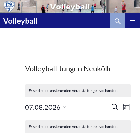
Zum
Inhalt
Suchen
springen
Volleyball
Volleyball Jungen Neukölln
Es sind keine anstehenden Veranstaltungen vorhanden.
V
V
07.08.2026
S
M
e
U
e
D
O
C
K
r
r
N
a
H
a
Es sind keine anstehenden Veranstaltungen vorhanden.
a
A
a
E
t
T
l
n
n
u