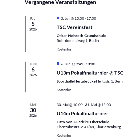
e
Vergangene Veranstaltungen
s
s
m
n
t
t
w
d
a
a
H
5. Juli @ 13:00
-
17:00
JULI
ä
5
e
e
l
l
TSC Vereinsfest
h
r
2026
r
t
t
v
l
Oskar-Heinroth-Grundschule
v
o
u
u
Rohrdommelweg 1, Berlin
e
r
o
n
n
g
n
Kostenlos
n
e
g
g
.
h
V
e
A
o
H
6. Juni @ 9:45
-
18:00
JUNI
e
b
n
6
n
e
U13m Pokalfinalturnier @ TSC
e
r
r
2026
S
s
n
v
Sporthalle Hertabrücke
Hertastr. 1, Berlin
a
u
i
o
r
n
Kostenlos
c
c
g
s
h
h
e
h
t
30. Mai @ 10:00
-
31. Mai @ 15:00
MAI
e
t
o
30
a
u
U14m Pokalfinalturnier
e
b
2026
e
l
n
n
Otto-von-Guericke-Oberschule
n
t
Eisenzahnstraße 47/48, Charlottenburg
d
-
u
A
N
Kostenlos