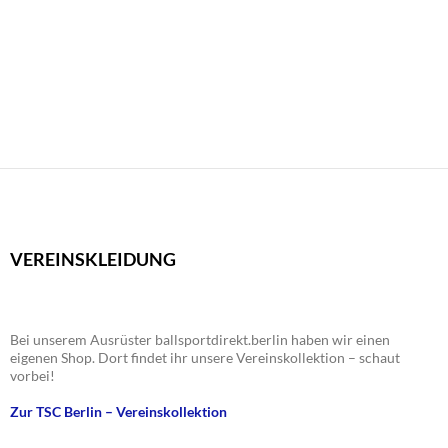
n
n
a
g
s
v
e
i
i
n
c
g
h
a
t
t
e
i
n
o
,
n
N
a
VEREINSKLEIDUNG
v
i
g
Bei unserem Ausrüster ballsportdirekt.berlin haben wir einen
a
eigenen Shop. Dort findet ihr unsere Vereinskollektion – schaut
t
vorbei!
i
Zur TSC Berlin – Vereinskollektion
o