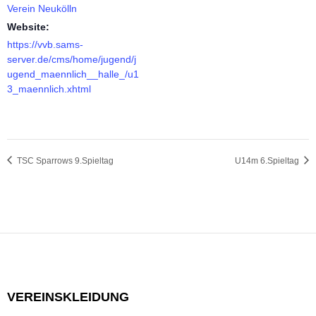
Verein Neukölln
Website:
https://vvb.sams-
server.de/cms/home/jugend/j
ugend_maennlich__halle_/u1
3_maennlich.xhtml
TSC Sparrows 9.Spieltag
U14m 6.Spieltag
VEREINSKLEIDUNG