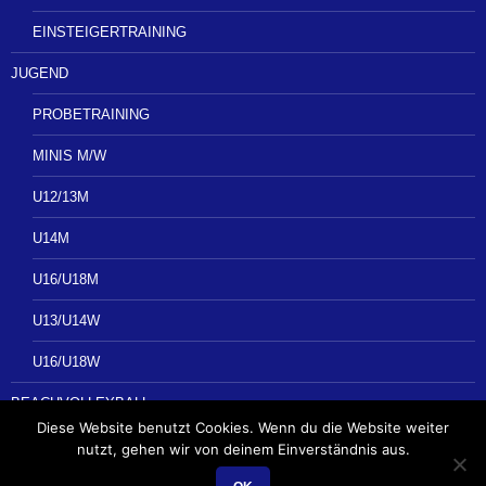
EINSTEIGERTRAINING
JUGEND
PROBETRAINING
MINIS M/W
U12/13M
U14M
U16/U18M
U13/U14W
U16/U18W
BEACHVOLLEYBALL
Diese Website benutzt Cookies. Wenn du die Website weiter
nutzt, gehen wir von deinem Einverständnis aus.