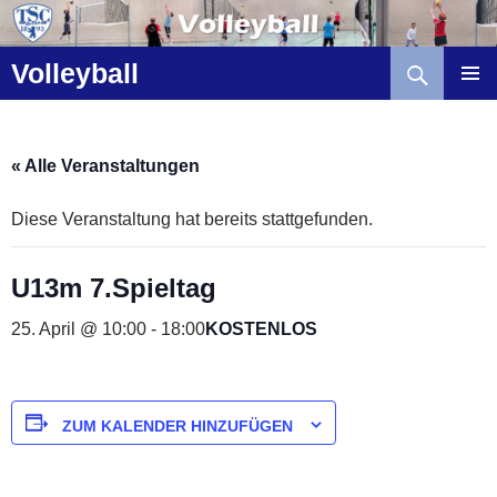
Zum
Inhalt
Suchen
springen
Volleyball
« Alle Veranstaltungen
Diese Veranstaltung hat bereits stattgefunden.
U13m 7.Spieltag
25. April @ 10:00
-
18:00
KOSTENLOS
ZUM KALENDER HINZUFÜGEN