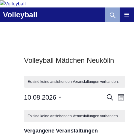
Zum
Inhalt
Suchen
Volleyball
springen
Volleyball Mädchen Neukölln
Es sind keine anstehenden Veranstaltungen vorhanden.
V
V
10.08.2026
S
M
U
e
e
O
D
C
K
r
r
N
a
H
A
a
Es sind keine anstehenden Veranstaltungen vorhanden.
a
a
E
t
T
l
n
n
u
e
Vergangene Veranstaltungen
s
s