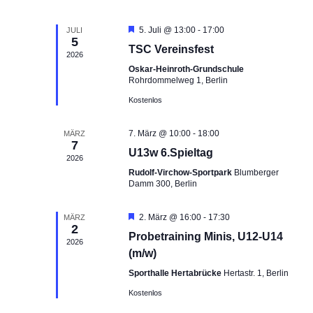
m
n
t
t
w
d
a
a
H
5. Juli @ 13:00
-
17:00
JULI
ä
5
e
e
l
l
TSC Vereinsfest
h
r
2026
r
t
t
v
l
Oskar-Heinroth-Grundschule
v
o
u
u
Rohrdommelweg 1, Berlin
e
r
o
n
n
g
n
Kostenlos
n
e
g
g
.
h
V
e
A
o
7. März @ 10:00
-
18:00
MÄRZ
e
b
n
7
n
U13w 6.Spieltag
e
r
2026
S
s
n
Rudolf-Virchow-Sportpark
Blumberger
a
u
i
Damm 300, Berlin
n
c
c
s
h
h
H
2. März @ 16:00
-
17:30
MÄRZ
t
e
2
t
e
Probetraining Minis, U12-U14
r
a
2026
u
e
v
(m/w)
l
n
n
o
r
Sporthalle Hertabrücke
Hertastr. 1, Berlin
t
d
-
g
u
Kostenlos
A
N
e
h