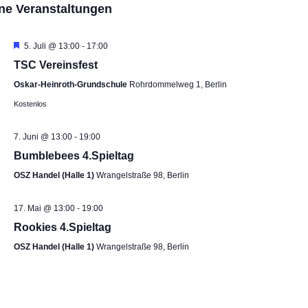
ne Veranstaltungen
s
s
t
t
a
a
H
5. Juli @ 13:00
-
17:00
e
l
l
TSC Vereinsfest
r
t
t
v
Oskar-Heinroth-Grundschule
Rohrdommelweg 1, Berlin
o
u
u
r
Kostenlos
n
n
g
e
g
g
h
7. Juni @ 13:00
-
19:00
e
A
o
Bumblebees 4.Spieltag
b
n
n
e
S
s
OSZ Handel (Halle 1)
Wrangelstraße 98, Berlin
n
u
i
c
c
17. Mai @ 13:00
-
19:00
h
h
Rookies 4.Spieltag
e
t
OSZ Handel (Halle 1)
Wrangelstraße 98, Berlin
u
e
n
n
d
-