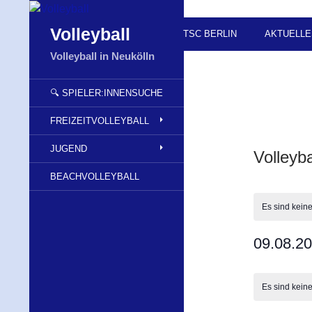
Zum
Inhalt
Suchen
Volleyball
TSC BERLIN
AKTUELLE
springen
Volleyball in Neukölln
🔍 SPIELER:INNENSUCHE
FREIZEITVOLLEYBALL
JUGEND
Volleyba
BEACHVOLLEYBALL
Es sind kein
09.08.2
D
K
a
a
Es sind kein
t
l