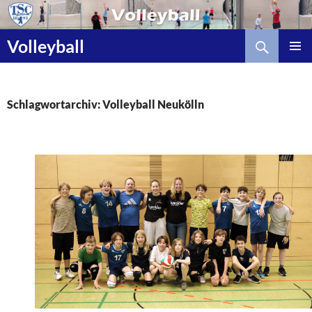
Zum
Inhalt
Suchen
springen
Volleyball
Schlagwortarchiv: Volleyball Neukölln