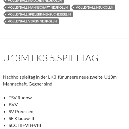
VOLLEYBALL MÄDCHEN NEUKÖLLN
VOLLEYBALL MANNSCHAFT NEUKÖLLN
VOLLEYBALL NEUKÖLLN
VOLLEYBALL SPIELERINNENSUCHE BERLIN
VOLLEYBALL VEREIN NEUKÖLLN
U13M LK3 5.SPIELTAG
Nachholspieltag in der LK3 für unsere neue zweite U13m
Mannschaft. Gegner sind:
TSV Rudow
BVV
SV Preussen
SF Kladow II
SCC III+VII+VIII