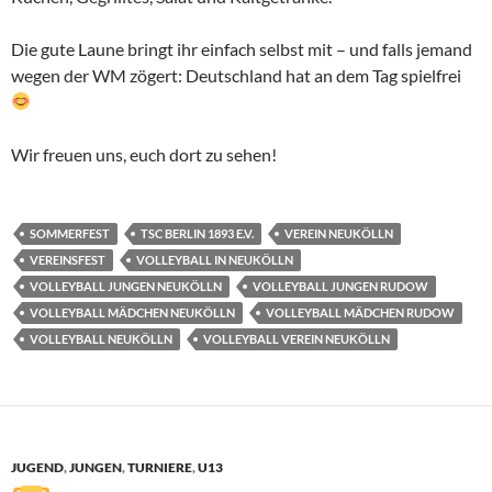
Die gute Laune bringt ihr einfach selbst mit – und falls jemand
wegen der WM zögert: Deutschland hat an dem Tag spielfrei
Wir freuen uns, euch dort zu sehen!
SOMMERFEST
TSC BERLIN 1893 E.V.
VEREIN NEUKÖLLN
VEREINSFEST
VOLLEYBALL IN NEUKÖLLN
VOLLEYBALL JUNGEN NEUKÖLLN
VOLLEYBALL JUNGEN RUDOW
VOLLEYBALL MÄDCHEN NEUKÖLLN
VOLLEYBALL MÄDCHEN RUDOW
VOLLEYBALL NEUKÖLLN
VOLLEYBALL VEREIN NEUKÖLLN
JUGEND
,
JUNGEN
,
TURNIERE
,
U13