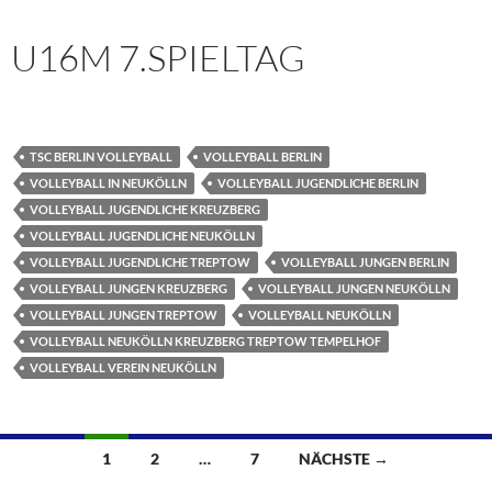
U16M 7.SPIELTAG
TSC BERLIN VOLLEYBALL
VOLLEYBALL BERLIN
VOLLEYBALL IN NEUKÖLLN
VOLLEYBALL JUGENDLICHE BERLIN
VOLLEYBALL JUGENDLICHE KREUZBERG
VOLLEYBALL JUGENDLICHE NEUKÖLLN
VOLLEYBALL JUGENDLICHE TREPTOW
VOLLEYBALL JUNGEN BERLIN
VOLLEYBALL JUNGEN KREUZBERG
VOLLEYBALL JUNGEN NEUKÖLLN
VOLLEYBALL JUNGEN TREPTOW
VOLLEYBALL NEUKÖLLN
VOLLEYBALL NEUKÖLLN KREUZBERG TREPTOW TEMPELHOF
VOLLEYBALL VEREIN NEUKÖLLN
Beitragsnavigation
1
2
…
7
NÄCHSTE →