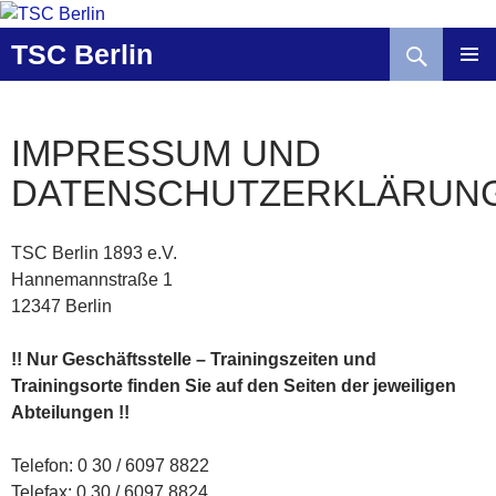
Zum
Inhalt
Suchen
TSC Berlin
springen
IMPRESSUM UND
DATENSCHUTZERKLÄRUN
TSC Berlin 1893 e.V.
Hannemannstraße 1
12347 Berlin
!! Nur Geschäftsstelle – Trainingszeiten und
Trainingsorte finden Sie auf den Seiten der jeweiligen
Abteilungen !!
Telefon: 0 30 / 6097 8822
Telefax: 0 30 / 6097 8824