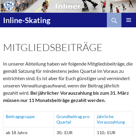
Zum
Inhalt
Suchen
springen
Inline-Skating
MITGLIEDSBEITRÄGE
In unserer Abteilung haben wir folgende Mitgliedsbeiträge, die
gemäß Satzung für mindestens jedes Quartal im Voraus zu
entrichten sind. Es ist aber für Euch günstiger und vermindert
unseren Verwaltungsaufwand, wenn der Beitrag jährlich
gezahlt wird.
Bei jährlicher Vorauszahlung bis zum 31. März
müssen nur 11 Monatsbeiträge gezahlt werden.
Beitragsgruppe
Grundbeitrag pro
jährliche
Quartal
Vorauszahlung
ab 18 Jahre
30,- EUR
110,- EUR