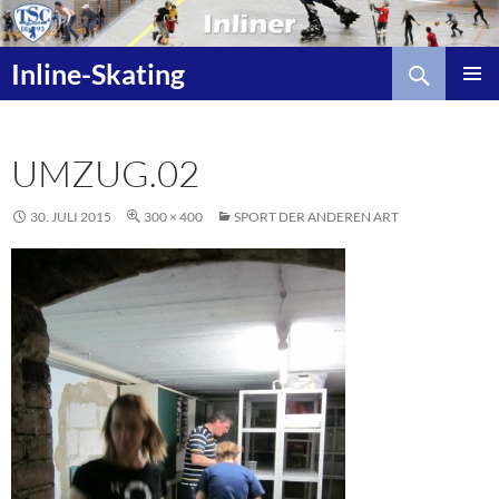
Zum
Inhalt
Suchen
springen
Inline-Skating
UMZUG.02
30. JULI 2015
300 × 400
SPORT DER ANDEREN ART