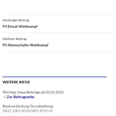
Beitragsnavigation
Vorheriger Beitrag
P3 Einzel-Wettkampf
Nächster Beitrag
P5 Mannschafts-Wettkampf
WEITERE INFOS
Wichtig: Neue Beiträge ab 01.01.2025
->
Zur Beitragsseite
Bankverbindung Turnabteilung:
DE61 1001 0010 0401 8591 05