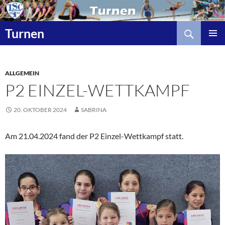
Zum
Inhalt
Suchen
springen
Turnen
ALLGEMEIN
P2 EINZEL-WETTKAMPF
20. OKTOBER 2024
SABRINA
Am 21.04.2024 fand der P2 Einzel-Wettkampf statt.