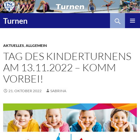
Zum
Inhalt
Suchen
springen
Turnen
AKTUELLES
,
ALLGEMEIN
TAG DES KINDERTURNENS
AM 13.11.2022 – KOMM
VORBEI!
21. OKTOBER 2022
SABRINA