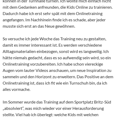
können in der Turnhalle turnen. Ich wollte mich einfach nicht
mit dem Gedanken anfreunden, die Kids Online zu trainieren.
Dadurch habe ich erst sehr spät mit dem Onlinetraining
angefangen. Im Nachhinein finde ich es schade, aber jeder
musste sich erst an das Neue gewöhnen.
So versuche ich jede Woche das Training neu zu gestalten,
damit es immer interessant ist. Es werden verschiedene
Alltagsmaterialien einbezogen, sonst wird es langweilig. Ich
hätte niemals gedacht, dass es so aufwendig sein wird, so ein
Onlinetraining vorzubereiten. Ich habe schon viereckige
Augen vom lauter Videos anschauen, um neue Inspiration zu
sammeln und den Horizont zu erweitern. Das Positive an dem
Onlinetraining ist, dass ich fit wie ein Turnschuh bin, da ich
alles vormache.
Im Sommer wurde das Training auf dem Sportplatz Britz-Süd
„absolviert“, was mich wieder vor einer Herausforderung
stellte. Viel hab ich überlegt: welche Kids mit welchen