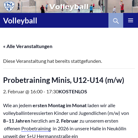
Zum
Inhalt
Suchen
springen
Volleyball
« Alle Veranstaltungen
Diese Veranstaltung hat bereits stattgefunden.
Probetraining Minis, U12-U14 (m/w)
2. Februar @ 16:00
-
17:30
KOSTENLOS
Wie an jedem
ersten Montag im Monat
laden wir alle
volleyballinteressierten Kinder und Jugendlichen (m/w) von
8–11 Jahren
herzlich am
2. Februar
zu unserem ersten
offenen
Probetraining
in 2026 in unsere Halle in Neukölln
unweit der S+U Hermannstraße ein