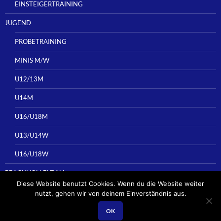
EINSTEIGERTRAINING
JUGEND
PROBETRAINING
MINIS M/W
U12/13M
U14M
U16/U18M
U13/U14W
U16/U18W
BEACHVOLLEYBALL
Diese Website benutzt Cookies. Wenn du die Website weiter
nutzt, gehen wir von deinem Einverständnis aus.
OK
Stolz präsentiert von WordPress