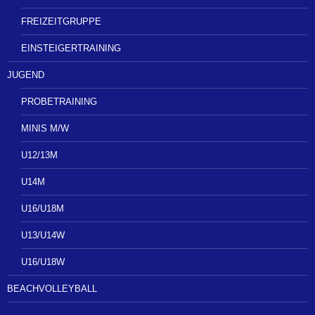
FREIZEITGRUPPE
EINSTEIGERTRAINING
JUGEND
PROBETRAINING
MINIS M/W
U12/13M
U14M
U16/U18M
U13/U14W
U16/U18W
BEACHVOLLEYBALL