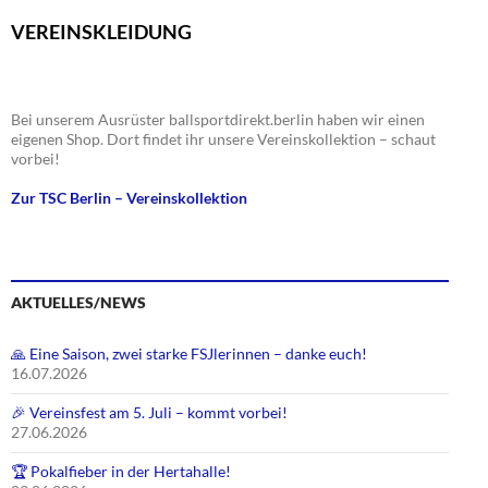
e
i
i
VEREINSKLEIDUNG
n
c
g
h
a
t
t
Bei unserem Ausrüster ballsportdirekt.berlin haben wir einen
e
i
eigenen Shop. Dort findet ihr unsere Vereinskollektion – schaut
n
o
vorbei!
,
n
Zur TSC Berlin – Vereinskollektion
N
a
v
i
AKTUELLES/NEWS
g
a
🙏 Eine Saison, zwei starke FSJlerinnen – danke euch!
t
16.07.2026
i
o
🎉 Vereinsfest am 5. Juli – kommt vorbei!
27.06.2026
n
🏆 Pokalfieber in der Hertahalle!