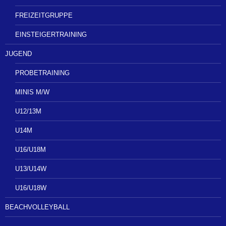
FREIZEITGRUPPE
EINSTEIGERTRAINING
JUGEND
PROBETRAINING
MINIS M/W
U12/13M
U14M
U16/U18M
U13/U14W
U16/U18W
BEACHVOLLEYBALL