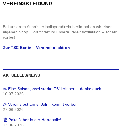
e
i
i
VEREINSKLEIDUNG
n
c
g
h
a
t
t
Bei unserem Ausrüster ballsportdirekt.berlin haben wir einen
e
i
eigenen Shop. Dort findet ihr unsere Vereinskollektion – schaut
n
o
vorbei!
,
n
Zur TSC Berlin – Vereinskollektion
N
a
v
i
AKTUELLES/NEWS
g
a
🙏 Eine Saison, zwei starke FSJlerinnen – danke euch!
t
16.07.2026
i
o
🎉 Vereinsfest am 5. Juli – kommt vorbei!
27.06.2026
n
🏆 Pokalfieber in der Hertahalle!
03.06.2026