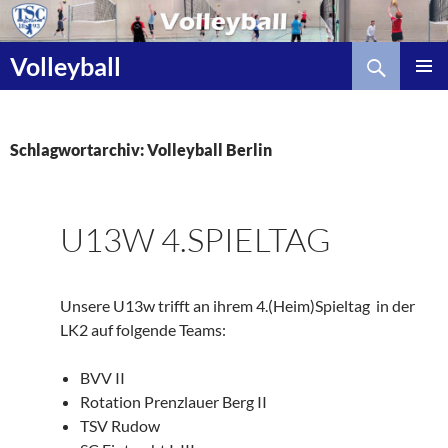
Zum
Inhalt
Suchen
springen
Volleyball
Schlagwortarchiv: Volleyball Berlin
U13W 4.SPIELTAG
Unsere U13w trifft an ihrem 4.(Heim)Spieltag in der
LK2 auf folgende Teams:
BVV II
Rotation Prenzlauer Berg II
TSV Rudow