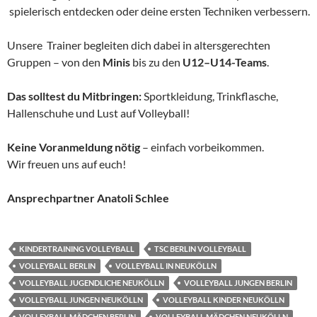
spielerisch entdecken oder deine ersten Techniken verbessern.
Unsere Trainer begleiten dich dabei in altersgerechten
Gruppen – von den
Minis
bis zu den
U12–U14-Teams
.
Das solltest du
Mitbringen:
Sportkleidung, Trinkflasche,
Hallenschuhe und Lust auf Volleyball!
Keine Voranmeldung nötig
– einfach vorbeikommen.
Wir freuen uns auf euch!
Ansprechpartner Anatoli Schlee
KINDERTRAINING VOLLEYBALL
TSC BERLIN VOLLEYBALL
VOLLEYBALL BERLIN
VOLLEYBALL IN NEUKÖLLN
VOLLEYBALL JUGENDLICHE NEUKÖLLN
VOLLEYBALL JUNGEN BERLIN
VOLLEYBALL JUNGEN NEUKÖLLN
VOLLEYBALL KINDER NEUKÖLLN
VOLLEYBALL MÄDCHEN BERLIN
VOLLEYBALL MÄDCHEN NEUKÖLLN