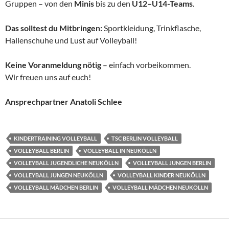
Gruppen – von den
Minis
bis zu den
U12–U14-Teams
.
Das solltest du
Mitbringen:
Sportkleidung, Trinkflasche,
Hallenschuhe und Lust auf Volleyball!
Keine Voranmeldung nötig
– einfach vorbeikommen.
Wir freuen uns auf euch!
Ansprechpartner Anatoli Schlee
KINDERTRAINING VOLLEYBALL
TSC BERLIN VOLLEYBALL
VOLLEYBALL BERLIN
VOLLEYBALL IN NEUKÖLLN
VOLLEYBALL JUGENDLICHE NEUKÖLLN
VOLLEYBALL JUNGEN BERLIN
VOLLEYBALL JUNGEN NEUKÖLLN
VOLLEYBALL KINDER NEUKÖLLN
VOLLEYBALL MÄDCHEN BERLIN
VOLLEYBALL MÄDCHEN NEUKÖLLN