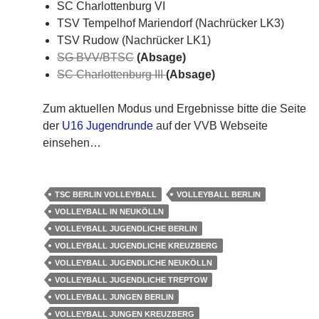
SC Charlottenburg VI
TSV Tempelhof Mariendorf (Nachrücker LK3)
TSV Rudow (Nachrücker LK1)
SG BVV/BTSC
(Absage)
SC Charlottenburg III
(Absage)
Zum aktuellen Modus und Ergebnisse bitte die Seite
der
U16 Jugendrunde
auf der VVB Webseite
einsehen…
TSC BERLIN VOLLEYBALL
VOLLEYBALL BERLIN
VOLLEYBALL IN NEUKÖLLN
VOLLEYBALL JUGENDLICHE BERLIN
VOLLEYBALL JUGENDLICHE KREUZBERG
VOLLEYBALL JUGENDLICHE NEUKÖLLN
VOLLEYBALL JUGENDLICHE TREPTOW
VOLLEYBALL JUNGEN BERLIN
VOLLEYBALL JUNGEN KREUZBERG