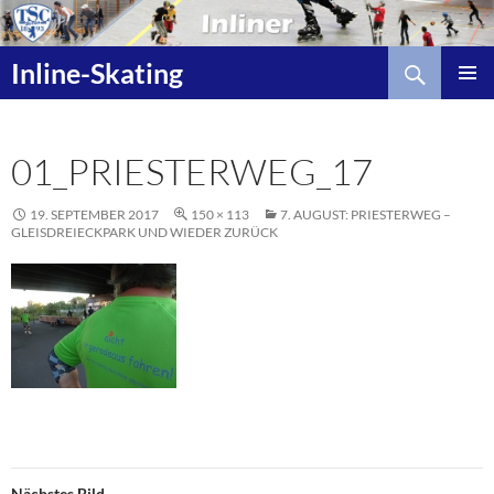
Zum
Inhalt
Suchen
springen
Inline-Skating
01_PRIESTERWEG_17
19. SEPTEMBER 2017
150 × 113
7. AUGUST: PRIESTERWEG –
GLEISDREIECKPARK UND WIEDER ZURÜCK
Nächstes Bild