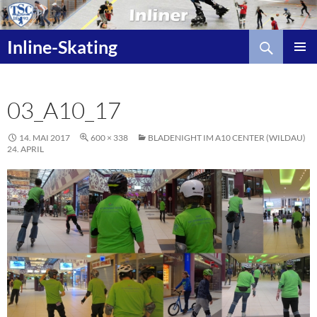
Zum
Inhalt
Suchen
springen
Inline-Skating
03_A10_17
14. MAI 2017
600 × 338
BLADENIGHT IM A10 CENTER (WILDAU)
24. APRIL