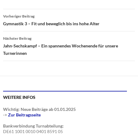
Beitragsnavigation
Vorheriger Beitrag
Gymnastik 3 – Fit und beweglich bis ins hohe Alter
Nächster Beitrag
Jahn-Sechskampf – Ein spannendes Wochenende für unsere
Turnerinnen
WEITERE INFOS
Wichtig: Neue Beiträge ab 01.01.2025
->
Zur Beitragsseite
Bankverbindung Turnabteilung:
DE61 1001 0010 0401 8591 05