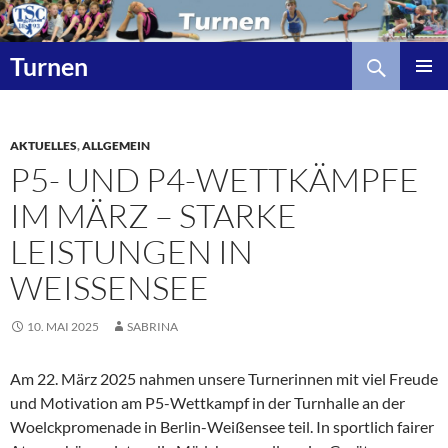
Zum
Inhalt
Suchen
springen
Turnen
AKTUELLES
,
ALLGEMEIN
P5- UND P4-WETTKÄMPFE
IM MÄRZ – STARKE
LEISTUNGEN IN
WEISSENSEE
10. MAI 2025
SABRINA
Am 22. März 2025 nahmen unsere Turnerinnen mit viel Freude
und Motivation am P5-Wettkampf in der Turnhalle an der
Woelckpromenade in Berlin-Weißensee teil. In sportlich fairer