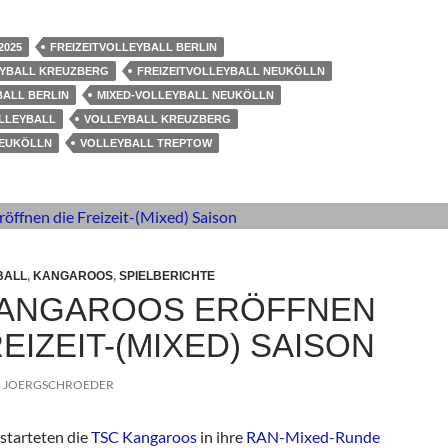
2025
FREIZEITVOLLEYBALL BERLIN
EYBALL KREUZBERG
FREIZEITVOLLEYBALL NEUKÖLLN
BALL BERLIN
MIXED-VOLLEYBALL NEUKÖLLN
OLLEYBALL
VOLLEYBALL KREUZBERG
NEUKÖLLN
VOLLEYBALL TREPTOW
BALL
,
KANGAROOS
,
SPIELBERICHTE
KANGAROOS ERÖFFNEN
REIZEIT-(MIXED) SAISON
JOERGSCHROEDER
starteten die
TSC Kangaroos
in ihre
RAN-Mixed-Runde