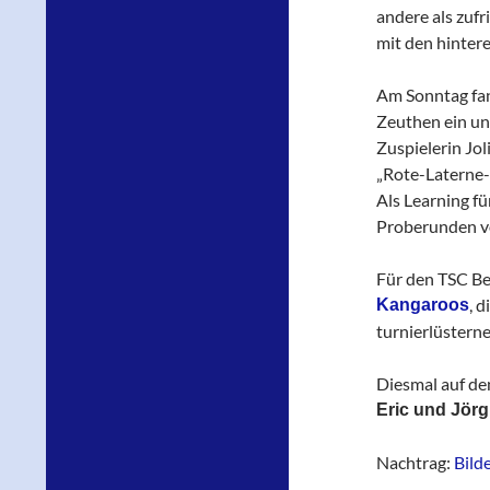
andere als zufr
mit den hinter
Am Sonntag fan
Zeuthen ein un
Zuspielerin Jol
„Rote-Laterne-
Als Learning f
Proberunden vo
Für den TSC Be
, d
Kangaroos
turnierlüsterne
Diesmal auf de
Eric und Jörg
Nachtrag:
Bild