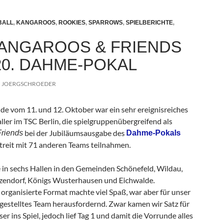
BALL
,
KANGAROOS
,
ROOKIES
,
SPARROWS
,
SPIELBERICHTE
,
ANGAROOS & FRIENDS
20. DAHME-POKAL
JOERGSCHROEDER
 vom 11. und 12. Oktober war ein sehr ereignisreiches
aller im TSC Berlin, die spielgruppenübergreifend als
bei der Jubiläumsausgabe des
riends
Dahme-Pokals
treit mit 71 anderen Teams teilnahmen.
 in sechs Hallen in den Gemeinden Schönefeld, Wildau,
zendorf, Königs Wusterhausen und Eichwalde.
 organisierte Format machte viel Spaß, war aber für unser
stelltes Team herausfordernd. Zwar kamen wir Satz für
er ins Spiel, jedoch lief Tag 1 und damit die Vorrunde alles