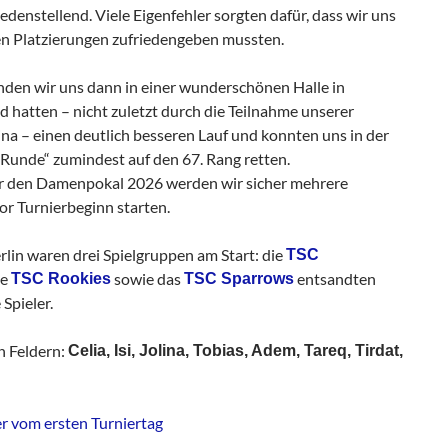
iedenstellend. Viele Eigenfehler sorgten dafür, dass wir uns
en Platzierungen zufriedengeben mussten.
den wir uns dann in einer wunderschönen Halle in
d hatten – nicht zuletzt durch die Teilnahme unserer
ina – einen deutlich besseren Lauf und konnten uns in der
Runde“ zumindest auf den 67. Rang retten.
ür den Damenpokal 2026 werden wir sicher mehrere
r Turnierbeginn starten.
rlin waren drei Spielgruppen am Start: die
TSC
ie
sowie das
entsandten
TSC Rookies
TSC Sparrows
 Spieler.
n Feldern:
Celia, Isi, Jolina, Tobias, Adem, Tareq, Tirdat,
er vom ersten Turniertag