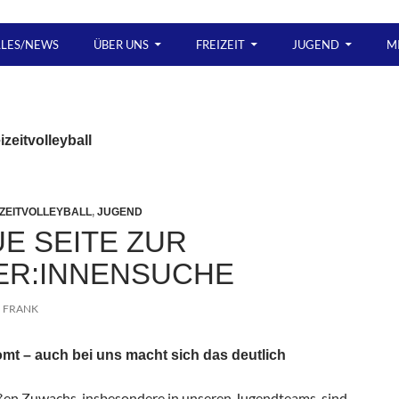
LLES/NEWS
ÜBER UNS
FREIZEIT
JUGEND
M
izeitvolleyball
IZEITVOLLEYBALL
,
JUGEND
UE SEITE ZUR
ER:INNENSUCHE
FRANK
omt – auch bei uns macht sich das deutlich
en Zuwachs, insbesondere in unseren Jugendteams, sind