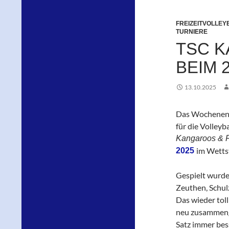
FREIZEITVOLLEY
TURNIERE
TSC K
BEIM 
13.10.2025
Das Wochenende
für die Volleyb
Kangaroos & F
im Wetts
2025
Gespielt wurde
Zeuthen, Schul
Das wieder toll
neu zusammenge
Satz immer bess