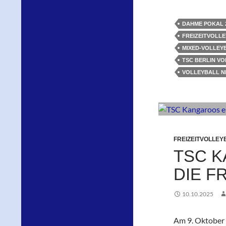
DAHME POKAL 
FREIZEITVOLL
MIXED-VOLLEY
TSC BERLIN V
VOLLEYBALL 
FREIZEITVOLLEY
TSC 
DIE F
10.10.2025
Am 9. Oktober 