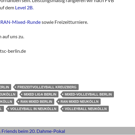
 vorhanden sein. Leistungsmäßig rangieren wir nach FVB
auf dem
Level 2B.
RAN-Mixed-Runde
sowie Freizeitturniere.
 auf uns zu.
tsc-berlin.de
ERLIN
FREIZEITVOLLEYBALL KREUZBERG
NEUKÖLLN
MIXED LIGA BERLIN
MIXED-VOLLEYBALL BERLIN
UKÖLLN
RAN MIXED BERLIN
RAN MIXED NEUKÖLLN
L
VOLLEYBALL IN NEUKÖLLN
VOLLEYBALL NEUKÖLLN