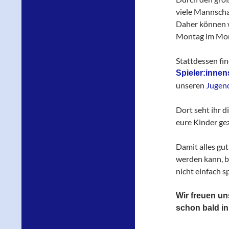
viele Mannschaf
Daher können w
Montag im Mona
Stattdessen fin
Spieler:inne
unseren
Jugen
Dort seht ihr 
eure Kinder gez
Damit alles gut
werden kann, b
nicht einfach 
Wir freuen un
schon bald in