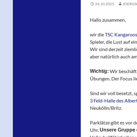
24.10.2025
JOERG
Hallo zusammen,
wir die
TSC Kangaroo
Spieler, die Lust auf 
Wir sind derzeit ziem
aber natürlich auch am
Wir beschäfti
Wicht
ig:
Übungen. Der Focus lie
Sind wir voll besetzt, 
3 Feld-Halle des Albe
Neukölln/Britz.
Parklätze gibt es vor d
Uhr.
Unsere Gruppe e