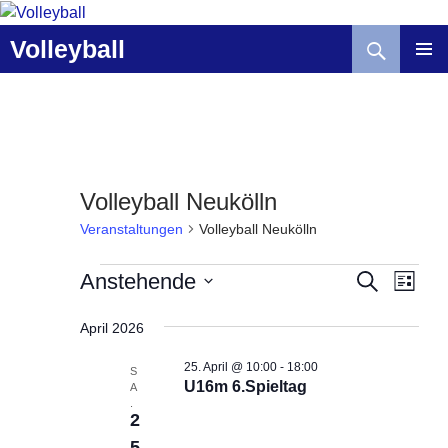
Zum
Inhalt
Suchen
Volleyball
springen
Volleyball Neukölln
Veranstaltungen
Volleyball Neukölln
Veranstaltungen
V
V
Anstehende
S
L
U
e
e
I
D
C
r
r
S
April 2026
a
H
T
a
a
E
t
E
25. April @ 10:00
-
18:00
n
n
S
u
U16m 6.Spieltag
A
s
s
m
.
t
2
t
w
a
a
5