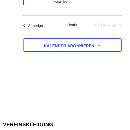
e
Kostenlos
h
o
b
e
n
Heute
NÄCHSTE
Veranstaltungen
Vorherige
VERANST
KALENDER ABONNIEREN
VEREINSKLEIDUNG