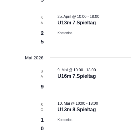
ä
l
l
h
t
t
l
25. April @ 10:00
-
18:00
S
u
u
U13m 7.Spieltag
A
e
n
n
.
n
2
Kostenlos
g
g
.
5
e
A
n
n
Mai 2026
S
s
u
i
9. Mai @ 10:00
-
18:00
S
c
c
U16m 7.Spieltag
A
h
h
.
9
e
t
u
e
n
n
10. Mai @ 10:00
-
18:00
S
U13m 8.Spieltag
O
d
-
.
A
N
1
Kostenlos
n
a
0
s
v