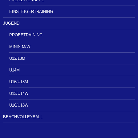
EINSTEIGERTRAINING
JUGEND
PROBETRAINING
MINIS M/W
U12/13M
U14M
U16/U18M
U13/U14W
U16/U18W
BEACHVOLLEYBALL