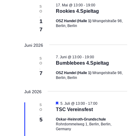
i
i
17. Mai @ 13:00
-
19:00
S
c
g
Rookies 4.Spieltag
O
h
a
.
1
OSZ Handel (Halle 1)
Wrangelstraße 98,
t
t
Berlin, Berlin
7
e
i
n
o
,
n
Juni 2026
N
7. Juni @ 13:00
-
19:00
a
S
Bumblebees 4.Spieltag
O
v
.
7
OSZ Handel (Halle 1)
Wrangelstraße 98,
i
Berlin, Berlin
g
a
Juli 2026
t
i
H
5. Juli @ 13:00
-
17:00
S
e
TSC Vereinsfest
o
O
r
.
n
v
5
Oskar-Heinroth-Grundschule
o
Rohrdommelweg 1, Berlin, Berlin,
r
Germany
g