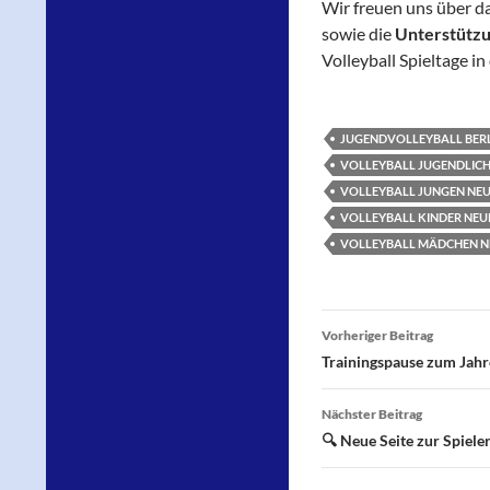
Wir freuen uns über d
sowie die
Unterstützu
Volleyball Spieltage i
JUGENDVOLLEYBALL BER
VOLLEYBALL JUGENDLIC
VOLLEYBALL JUNGEN NE
VOLLEYBALL KINDER NE
VOLLEYBALL MÄDCHEN 
Beitragsnavi
Vorheriger Beitrag
Trainingspause zum Jah
Nächster Beitrag
🔍 Neue Seite zur Spiele