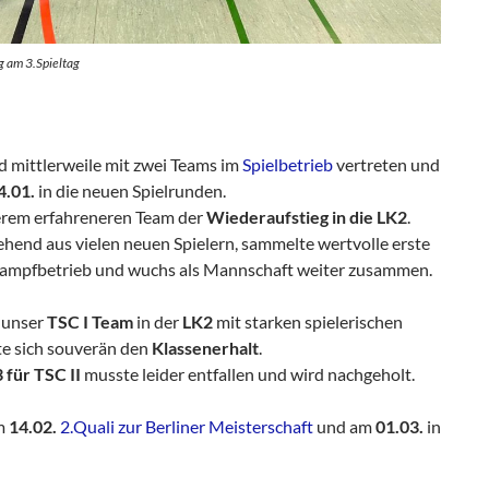
g am 3.Spieltag
d mittlerweile mit zwei Teams im
Spielbetrieb
vertreten und
4.01.
in die neuen Spielrunden.
erem erfahreneren Team der
Wiederaufstieg in die LK2
.
ehend aus vielen neuen Spielern, sammelte wertvolle erste
ampfbetrieb und wuchs als Mannschaft weiter zusammen.
 unser
TSC I Team
in der
LK2
mit starken spielerischen
te sich souverän den
Klassenerhalt
.
 für TSC II
musste leider entfallen und wird nachgeholt.
m
14.02.
2.Quali zur Berliner Meisterschaft
und am
01.03.
in