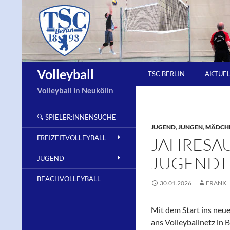
Zum
Inhalt
springen
Suchen
Volleyball
TSC BERLIN
AKTUE
Volleyball in Neukölln
🔍 SPIELER:INNENSUCHE
JUGEND
,
JUNGEN
,
MÄDCH
FREIZEITVOLLEYBALL
JAHRESA
JUGENDT
JUGEND
BEACHVOLLEYBALL
30.01.2026
FRANK
Mit dem Start ins neue
ans Volleyballnetz in 