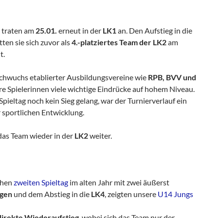
traten am
25.01.
erneut in der
LK1
an. Den Aufstieg in die
ten sie sich zuvor als
4.-platziertes Team der LK2
am
t.
chwuchs etablierter Ausbildungsvereine wie
RPB, BVV und
 Spielerinnen viele wichtige Eindrücke auf hohem Niveau.
ieltag noch kein Sieg gelang, war der Turnierverlauf ein
r sportlichen Entwicklung.
 das Team wieder in der
LK2
weiter.
chen
zweiten Spieltag
im alten Jahr mit zwei äußerst
agen
und dem Abstieg in die
LK4
, zeigten unsere
U14 Jungs
direkte Wiederaufstieg
, wobei sich das Team nur der