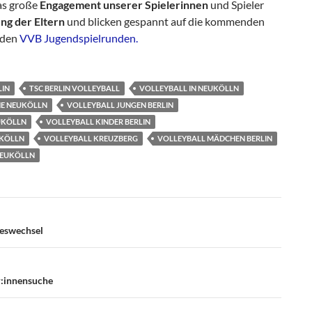
as große
Engagement unserer Spielerinnen
und Spieler
ng der Eltern
und blicken gespannt auf die kommenden
n den
VVB Jugendspielrunden.
LIN
TSC BERLIN VOLLEYBALL
VOLLEYBALL IN NEUKÖLLN
HE NEUKÖLLN
VOLLEYBALL JUNGEN BERLIN
UKÖLLN
VOLLEYBALL KINDER BERLIN
UKÖLLN
VOLLEYBALL KREUZBERG
VOLLEYBALL MÄDCHEN BERLIN
NEUKÖLLN
gation
reswechsel
r:innensuche