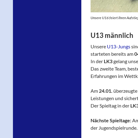
Unsere U16 feiert ihren Aufstie
U13 männlich
Unsere
U13-Jungs
sin
starteten bereits am
0
In der
LK3
gelang uns
Das zweite Team, best
Erfahrungen im Wettk
Am
24.01.
überzeugte
Leistungen und sicher
Der Spieltag in der
LK3
Nächste Spieltage:
A
der Jugendspielrunde.