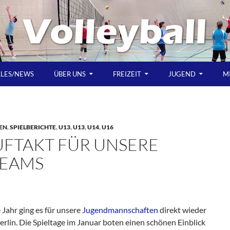
LLES/NEWS
ÜBER UNS
FREIZEIT
JUGEND
M
EN
,
SPIELBERICHTE
,
U13
,
U13
,
U14
,
U16
UFTAKT FÜR UNSERE
EAMS
 Jahr ging es für unsere
Jugendmannschaften
direkt wieder
Berlin. Die Spieltage im Januar boten einen schönen Einblick