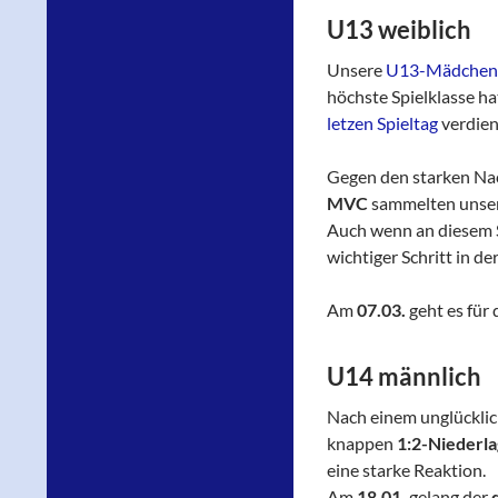
U13 weiblich
Unsere
U13-Mädchen
höchste Spielklasse hat
letzen Spieltag
verdien
Gegen den starken Na
MVC
sammelten unsere
Auch wenn an diesem Sp
wichtiger Schritt in de
Am
07.03.
geht es für
U14 männlich
Nach einem unglückli
knappen
1:2-Niederl
eine starke Reaktion.
Am
18.01.
gelang der