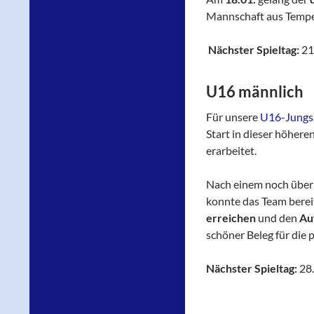
Mannschaft aus Tempe
Nächster Spieltag:
21
U16 männlich
Für unsere
U16-Jungs
Start in dieser höheren
erarbeitet.
Nach einem noch überr
konnte das Team bereit
erreichen
und den
Au
schöner Beleg für die 
Nächster Spieltag:
28.