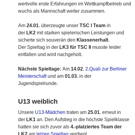
wertvolle erste Erfahrungen im Wettkampfbetrieb und
wuchs als Mannschaft weiter zusammen.
Am
24.01.
überzeugte unser
TSC I Team
in
der
LK2
mit starken spielerischen Leistungen und
sicherte sich souverän den
Klassenerhalt
.
Der Spieltag in der
LK3 für TSC II
musste leider
entfallen und wird nachgeholt.
Nächste Spieltage:
Am
14.02.
2.Quali zur Berliner
Meisterschaft
und am
01.03.
in der
Jugendspielrunde.
U13 weiblich
Unsere
U13-Mädchen
traten am
25.01.
erneut in
der
LK1
an. Den Aufstieg in die höchste Spielklasse
hatten sie sich zuvor als
4.-platziertes Team der
LK2
am
letzen Spieltag
verdient.