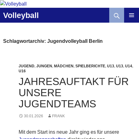
Zum
Inhalt
Suchen
Volleyball
springen
Schlagwortarchiv: Jugendvolleyball Berlin
JUGEND
,
JUNGEN
,
MÄDCHEN
,
SPIELBERICHTE
,
U13
,
U13
,
U14
,
U16
JAHRESAUFTAKT FÜR
UNSERE
JUGENDTEAMS
30.01.2026
FRANK
Mit dem Start ins neue Jahr ging es für unsere