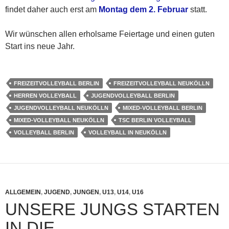
findet daher auch erst am
Montag dem 2. Februar
statt.
Wir wünschen allen erholsame Feiertage und einen guten
Start ins neue Jahr.
FREIZEITVOLLEYBALL BERLIN
FREIZEITVOLLEYBALL NEUKÖLLN
HERREN VOLLEYBALL
JUGENDVOLLEYBALL BERLIN
JUGENDVOLLEYBALL NEUKÖLLN
MIXED-VOLLEYBALL BERLIN
MIXED-VOLLEYBALL NEUKÖLLN
TSC BERLIN VOLLEYBALL
VOLLEYBALL BERLIN
VOLLEYBALL IN NEUKÖLLN
ALLGEMEIN
,
JUGEND
,
JUNGEN
,
U13
,
U14
,
U16
UNSERE JUNGS STARTEN
IN DIE