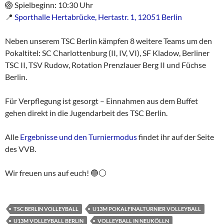
🏐 Spielbeginn: 10:30 Uhr
📍
Sporthalle Hertabrücke, Hertastr. 1, 12051 Berlin
Neben unserem TSC Berlin kämpfen 8 weitere Teams um den
Pokaltitel: SC Charlottenburg (II, IV, VI), SF Kladow, Berliner
TSC II, TSV Rudow, Rotation Prenzlauer Berg II und Füchse
Berlin.
Für Verpflegung ist gesorgt – Einnahmen aus dem Buffet
gehen direkt in die Jugendarbeit des TSC Berlin.
Alle
Ergebnisse und den Turniermodus
findet ihr auf der Seite
des VVB.
Wir freuen uns auf euch! 🔵⚪️
TSC BERLIN VOLLEYBALL
U13M POKALFINALTURNIER VOLLEYBALL
U13M VOLLEYBALL BERLIN
VOLLEYBALL IN NEUKÖLLN