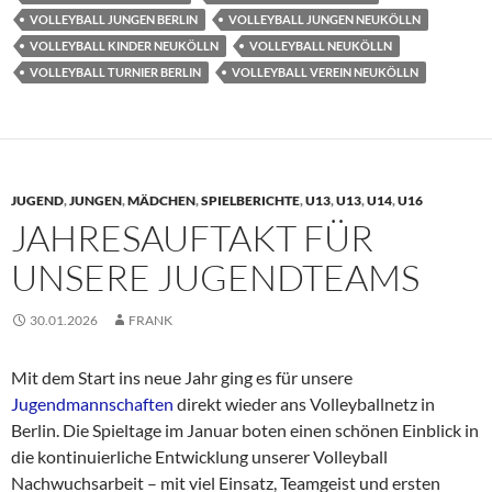
VOLLEYBALL JUNGEN BERLIN
VOLLEYBALL JUNGEN NEUKÖLLN
VOLLEYBALL KINDER NEUKÖLLN
VOLLEYBALL NEUKÖLLN
VOLLEYBALL TURNIER BERLIN
VOLLEYBALL VEREIN NEUKÖLLN
JUGEND
,
JUNGEN
,
MÄDCHEN
,
SPIELBERICHTE
,
U13
,
U13
,
U14
,
U16
JAHRESAUFTAKT FÜR
UNSERE JUGENDTEAMS
30.01.2026
FRANK
Mit dem Start ins neue Jahr ging es für unsere
Jugendmannschaften
direkt wieder ans Volleyballnetz in
Berlin. Die Spieltage im Januar boten einen schönen Einblick in
die kontinuierliche Entwicklung unserer Volleyball
Nachwuchsarbeit – mit viel Einsatz, Teamgeist und ersten