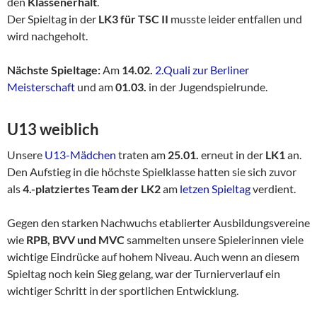
den
Klassenerhalt
.
Der Spieltag in der
LK3 für TSC II
musste leider entfallen und
wird nachgeholt.
Nächste Spieltage:
Am
14.02.
2.Quali zur Berliner
Meisterschaft
und am
01.03.
in der Jugendspielrunde.
U13 weiblich
Unsere
U13-Mädchen
traten am
25.01.
erneut in der
LK1
an.
Den Aufstieg in die höchste Spielklasse hatten sie sich zuvor
als
4.-platziertes Team der LK2
am
letzen Spieltag
verdient.
Gegen den starken Nachwuchs etablierter Ausbildungsvereine
wie
RPB, BVV und MVC
sammelten unsere Spielerinnen viele
wichtige Eindrücke auf hohem Niveau. Auch wenn an diesem
Spieltag noch kein Sieg gelang, war der Turnierverlauf ein
wichtiger Schritt in der sportlichen Entwicklung.