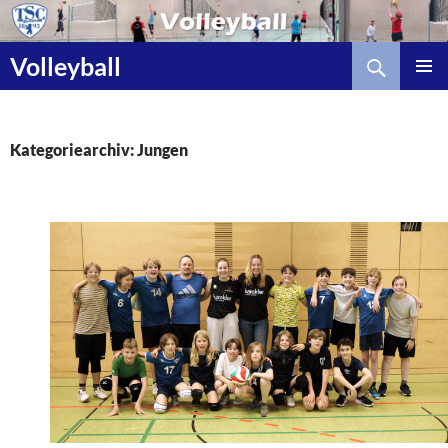
Zum
Inhalt
Suchen
springen
Volleyball
Kategoriearchiv: Jungen