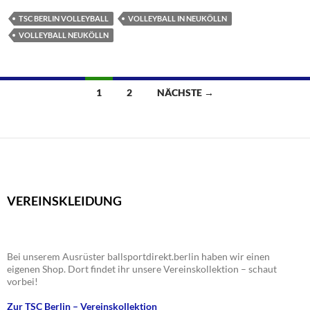
TSC BERLIN VOLLEYBALL
VOLLEYBALL IN NEUKÖLLN
VOLLEYBALL NEUKÖLLN
Beitragsnavigation
1
2
NÄCHSTE →
VEREINSKLEIDUNG
Bei unserem Ausrüster ballsportdirekt.berlin haben wir einen
eigenen Shop. Dort findet ihr unsere Vereinskollektion – schaut
vorbei!
Zur TSC Berlin – Vereinskollektion