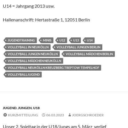
U14 = Jahrgang 2013 usw.
Hallenanschrift: Hertastraße 1, 12051 Berlin
JUGENDTRAINING
MINIS
U12
U13
U14
VOLLEYBALL IN NEUKÖLLN
VOLLEYBALL JUNGEN BERLIN
VOLLEYBALL JUNGEN NEUKÖLLN
VOLLEYBALL MÄDCHEN BERLIN
VOLLEYBALL MÄDCHEN NEUKÖLLN
VOLLEYBALL NEUKÖLLN KREUZBERG TREPTOW TEMPELHOF
VOLLEYBALLJUGEND
JUGEND
,
JUNGEN
,
U18
KURZMITTEILUNG
06.03.2023
JOERGSCHROEDER
Unser 2. Spieltag in der U18/Jungs am 5. März verlief