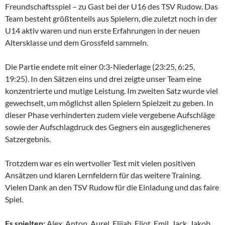
Freundschaftsspiel – zu Gast bei der U16 des TSV Rudow. Das
Team besteht größtenteils aus Spielern, die zuletzt noch in der
U14 aktiv waren und nun erste Erfahrungen in der neuen
Altersklasse und dem Grossfeld sammeln.
Die Partie endete mit einer 0:3-Niederlage (23:25, 6:25,
19:25). In den Sätzen eins und drei zeigte unser Team eine
konzentrierte und mutige Leistung. Im zweiten Satz wurde viel
gewechselt, um möglichst allen Spielern Spielzeit zu geben. In
dieser Phase verhinderten zudem viele vergebene Aufschläge
sowie der Aufschlagdruck des Gegners ein ausgeglicheneres
Satzergebnis.
Trotzdem war es ein wertvoller Test mit vielen positiven
Ansätzen und klaren Lernfeldern für das weitere Training.
Vielen Dank an den TSV Rudow für die Einladung und das faire
Spiel.
Es spielten:
Alex, Anton, Aurel, Elijah, Eliot, Emil, Jack, Jakob,