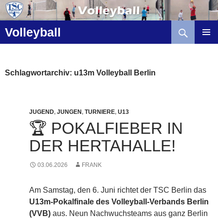
Zum
Inhalt
Suchen
springen
Volleyball
Schlagwortarchiv: u13m Volleyball Berlin
JUGEND
,
JUNGEN
,
TURNIERE
,
U13
🏆 POKALFIEBER IN
DER HERTAHALLE!
03.06.2026
FRANK
Am Samstag, den 6. Juni richtet der TSC Berlin das
U13m-Pokalfinale des Volleyball-Verbands Berlin
(VVB)
aus. Neun Nachwuchsteams aus ganz Berlin