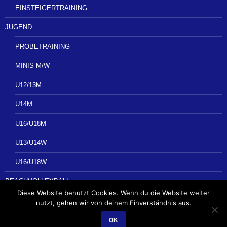
EINSTEIGERTRAINING
JUGEND
PROBETRAINING
MINIS M/W
U12/13M
U14M
U16/U18M
U13/U14W
U16/U18W
BEACHVOLLEYBALL
Diese Website benutzt Cookies. Wenn du die Website weiter
nutzt, gehen wir von deinem Einverständnis aus.
OK