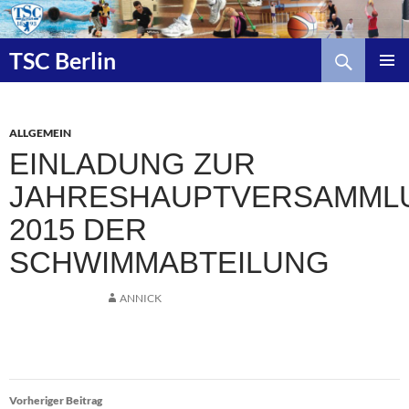
Zum
Inhalt
Suchen
springen
TSC Berlin
ALLGEMEIN
EINLADUNG ZUR
JAHRESHAUPTVERSAMML
2015 DER
SCHWIMMABTEILUNG
ANNICK
Beitragsnavigation
Vorheriger Beitrag